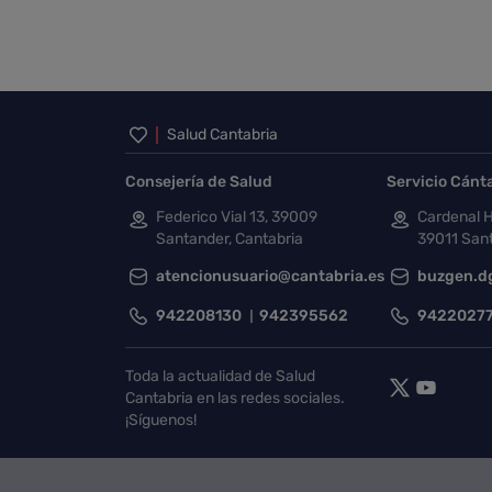
Inicio del pie de página
Salud Cantabria
Consejería de Salud
Servicio Cánt
Federico Vial 13, 39009
Cardenal H
Santander, Cantabria
39011 Sant
atencionusuario@cantabria.es
buzgen.d
942208130
942395562
9422027
Toda la actualidad de Salud
Cantabria en las redes sociales.
¡Síguenos!