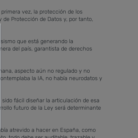
r primera vez, la protección de los
de Protección de Datos y, por tanto,
rusismo que está generando la
imera del país, garantista de derechos
humana, aspecto aún no regulado y no
ontemplaba la IA, no había neurodatos y
sido fácil diseñar la articulación de esa
rollo futuro de la Ley será determinante
abía atrevido a hacer en España, como
o, todo debe ser auditable, trazable y