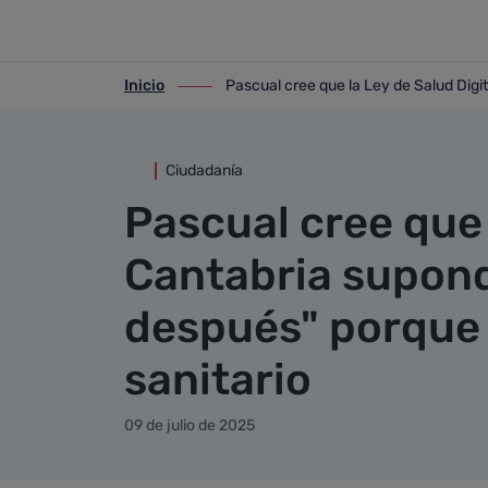
Detalle noticia
Saltar al contenido principal
Inicio
Pascual cree que la Ley de Salud Digit
ir-a inicio
ir-a Pascual cree que la Ley de Salud D
Ciudadanía
Pascual cree que 
Cantabria supond
después" porque r
sanitario
09 de julio de 2025