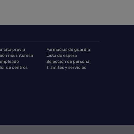
ar cita previa
Farmacias de guardia
nión nos interesa
Lista de espera
 empleado
Selección de personal
or de centros
Trámites y servicios