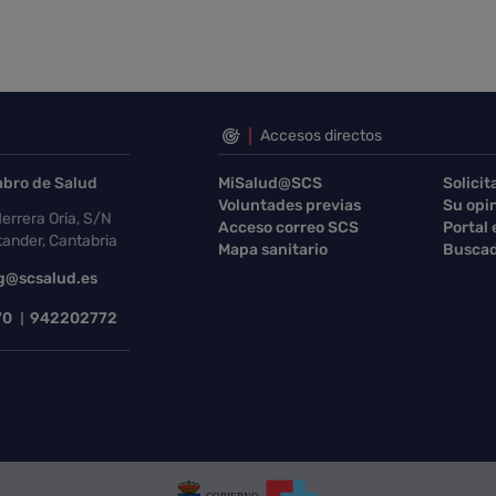
Accesos directos
abro de Salud
MiSalud@SCS
Solicit
Voluntades previas
Su opi
errera Oria, S/N
Acceso correo SCS
Portal
ander, Cantabria
Mapa sanitario
Buscad
g@scsalud.es
70
942202772