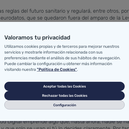
s reglas del futuro sanitario y regulará, entre otros, po
eurodatos, que se quedaron fuera del amparo de la Ley 
Valoramos tu privacidad
Ley tendrá gran trascendencia en la regulación del int
 la IA médica "antes de que nos domine". La norma, la pr
Utilizamos cookies propias y de terceros para mejorar nuestros
".
servicios y mostrarle información relacionada con sus
preferencias mediante el análisis de sus hábitos de navegación.
Puede cambiar la configuración u obtener más información
 que la IA invada la última frontera que es la mente 
visitando nuestra
"Política de Cookies"
.
e aprobó el Reglamento de Protección de Datos no se c
tablecer derechos.
Aceptar todas las Cookies
de extraer los datos del cerebro con tecnología y no ha 
Rechazar todas las Cookies
orque no había antecedentes al respecto, "pero el desar
Configuración
ud Digital emprende algo que, hasta ahora, nadie se h
 que solo se usan si tú lo decides claramente. Por tant