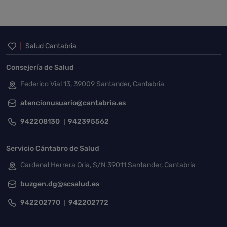
Inicio del pie de página
Salud Cantabria
Consejería de Salud
Federico Vial 13, 39009 Santander, Cantabria
atencionusuario@cantabria.es
942208130
942395562
Servicio Cántabro de Salud
Cardenal Herrera Oria, S/N 39011 Santander, Cantabria
buzgen.dg@scsalud.es
942202770
942202772