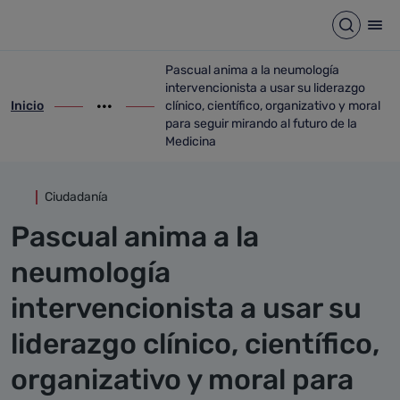
Detalle noticia
Saltar al contenido principal
Abrir b
Abr
Pascual anima a la neumología
intervencionista a usar su liderazgo
Inicio
clínico, científico, organizativo y moral
ir-a inicio
Mostrar opciones del camino de migas
ir-a Pascual anima a la neumología interve
para seguir mirando al futuro de la
Medicina
Ciudadanía
Pascual anima a la
neumología
intervencionista a usar su
liderazgo clínico, científico,
organizativo y moral para