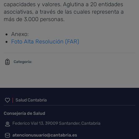
capacidades y valores. Aglutina a 20 entidades
asociativas, a través de las cuales representa a
más de 3.000 personas.
Anexo:
Foto Alta Resolución (FAR)
Categoría:
Inicio del pie de página
Salud Cantabria
Consejería de Salud
Federico Vial 13, 39009 Santander, Cantabria
atencionusuario@cantabria.es