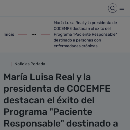
Detalle noticia
Saltar al contenido principal
Abrir b
Abr
María Luisa Real y la presidenta de
COCEMFE destacan el éxito del
Inicio
Programa "Paciente Responsable"
ir-a inicio
Mostrar opciones del camino de migas
ir-a María Luisa Real y la presidenta d
destinado a personas con
enfermedades crónicas
Noticias Portada
María Luisa Real y la
presidenta de COCEMFE
destacan el éxito del
Programa "Paciente
Responsable" destinado a