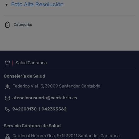
Foto Alta Resolución
Categoría:
Inicio del pie de página
Salud Cantabria
Consejería de Salud
Federico Vial 13, 39009 Santander, Cantabria
atencionusuario@cantabria.es
942208130
942395562
Servicio Cántabro de Salud
Cardenal Herrera Oria, S/N 39011 Santander, Cantabria