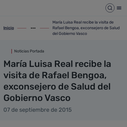
Detalle noticia
Saltar al contenido principal
Abrir b
Abr
María Luisa Real recibe la visita de
Inicio
Rafael Bengoa, exconsejero de Salud
ir-a inicio
Mostrar opciones del camino de migas
ir-a María Luisa Real recibe la visita de
del Gobierno Vasco
Noticias Portada
María Luisa Real recibe la
visita de Rafael Bengoa,
exconsejero de Salud del
Gobierno Vasco
07 de septiembre de 2015