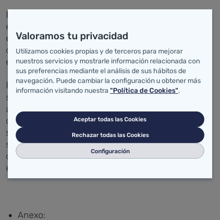
Este y otros temas serán abordados próximamente
en unas jornadas que se celebrarán en Madrid, un
Valoramos tu privacidad
espacio de trabajo compartido entre profesionales
del sector y nacido con vocación de facilitar y
Utilizamos cookies propias y de terceros para mejorar
estimular un proceso continuo de aprendizaje.
nuestros servicios y mostrarle información relacionada con
sus preferencias mediante el análisis de sus hábitos de
navegación. Puede cambiar la configuración u obtener más
Rafael Bengoa ha trasladado a María Luisa Real la
información visitando nuestra
"Política de Cookies"
.
satisfacción con que sería acogida la presencia de
algún profesional de su equipo en este foro, "en el
que todos sus miembros aprenden del resto" y no
Aceptar todas las Cookies
sólo acerca de qué se debe hacer hoy en los
Rechazar todas las Cookies
sistemas sanitarios sino identificando y analizando
Configuración
cómo se están superando las barreras y poniendo
en marcha proyectos transformadores.
Anexo: