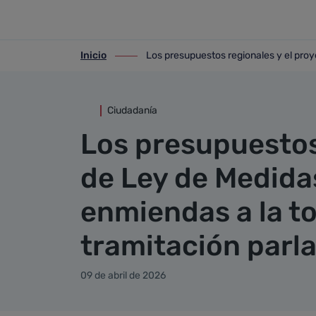
Detalle noticia
Saltar al contenido principal
Inicio
Los presupuestos regionales y el proy
ir-a inicio
ir-a Los presupuestos regionales y el p
Ciudadanía
Los presupuestos
de Ley de Medida
enmiendas a la to
tramitación parl
09 de abril de 2026