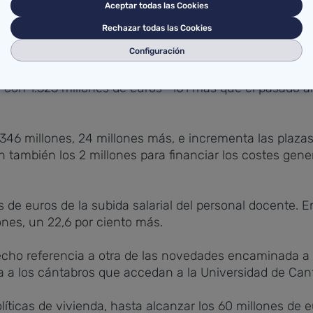
Aceptar todas las Cookies
alista de este Gobierno y de los propios presupuestos
Rechazar todas las Cookies
millones de euros en transferencias directas a los ayun
Configuración
á con 1.323 millones de euros -101 más que el pasado añ
á 346 millones, 24 millones más, e incrementa las plaz
también los 2 millones para financiar los costes gener
 de euros de la subida salarial del personal docente. E
nes, un 22,6 por ciento más.
ho referencia a otra de las novedades encaminada a a
ta a los cántabros que accedan a la Universidad de Canta
olíticas de vivienda, hasta alcanzar los 60 millones de