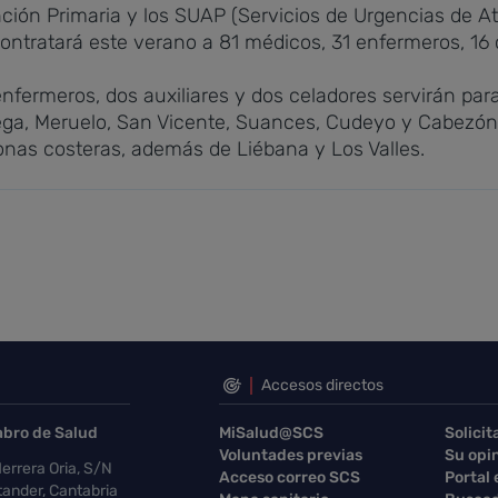
nción Primaria y los SUAP (Servicios de Urgencias de At
ontratará este verano a 81 médicos, 31 enfermeros, 16 c
nfermeros, dos auxiliares y dos celadores servirán para 
ega, Meruelo, San Vicente, Suances, Cudeyo y Cabezón d
zonas costeras, además de Liébana y Los Valles.
Accesos directos
abro de Salud
MiSalud@SCS
Solicit
Voluntades previas
Su opi
errera Oria, S/N
Acceso correo SCS
Portal
ander, Cantabria