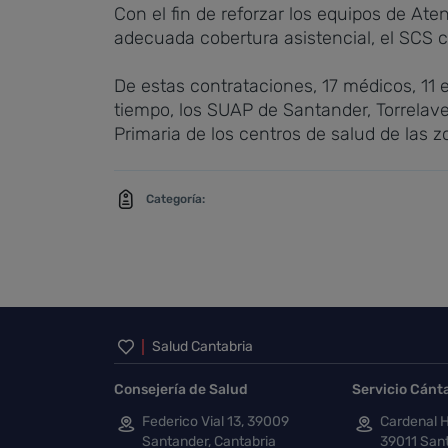
Con el fin de reforzar los equipos de Ate
adecuada cobertura asistencial, el SCS c
De estas contrataciones, 17 médicos, 11 e
tiempo, los SUAP de Santander, Torrelav
Primaria de los centros de salud de las 
Categoría:
Inicio del pie de página
Salud Cantabria
Consejería de Salud
Servicio Cánt
Federico Vial 13, 39009
Cardenal H
Santander, Cantabria
39011 Sant