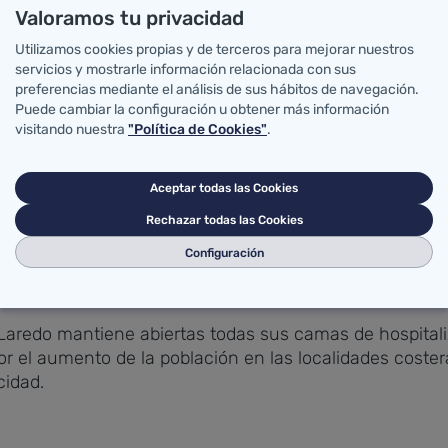
Valoramos tu privacidad
abiertos, como el año pasado, 5 quirófanos al día. Es
diariamente.
Utilizamos cookies propias y de terceros para mejorar nuestros
servicios y mostrarle información relacionada con sus
preferencias mediante el análisis de sus hábitos de navegación.
 de corta estancia de Sierrallana permanecerá cerrada de
Puede cambiar la configuración u obtener más información
 número de camas disponibles se reducirá un 20% (de 74 
visitando nuestra
"Política de Cookies"
.
rá del 38% (de 74 a 44-48), en todo caso dejando siempr
Aceptar todas las Cookies
l número de camas de 22-24 a 12-14, de julio a septiemb
Rechazar todas las Cookies
Configuración
anecerán activos, entre junio y septiembre, 18 quiróf
ncial máxima de 20 (5 más que el año pasado), lo qu
 Laredo mantiene abiertas todas sus camas de hospital
 el aumento de la población en las localidades costera
cidad.