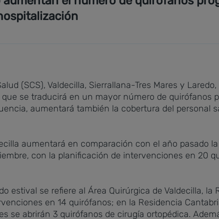
edo aumentan el número de quirófanos p
ospitalización
Salud (SCS), Valdecilla, Sierrallana-Tres Mares y Lared
 lo que se traducirá en un mayor número de quirófano
uencia, aumentará también la cobertura del personal sa
ldecilla aumentará en comparación con el año pasado la
tiembre, con la planificación de intervenciones en 20 q
 estival se refiere al Área Quirúrgica de Valdecilla, la
tervenciones en 14 quirófanos; en la Residencia Cantabr
es se abrirán 3 quirófanos de cirugía ortopédica. Ademá