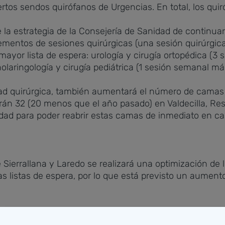
os sendos quirófanos de Urgencias. En total, los quiró
 la estrategia de la Consejería de Sanidad de continuar
ementos de sesiones quirúrgicas (una sesión quirúrgica
ayor lista de espera: urología y cirugía ortopédica (
nolaringología y cirugía pediátrica (1 sesión semanal má
d quirúrgica, también aumentará el número de camas d
earán 32 (20 menos que el año pasado) en Valdecilla, Re
ilidad para poder reabrir estas camas de inmediato en c
 Sierrallana y Laredo se realizará una optimización de
as listas de espera, por lo que está previsto un aument
allana abrirá, además del quirófano de Urgencias, 5 quir
 verano pasado); del 1 de agosto al 15 de septiembre, 