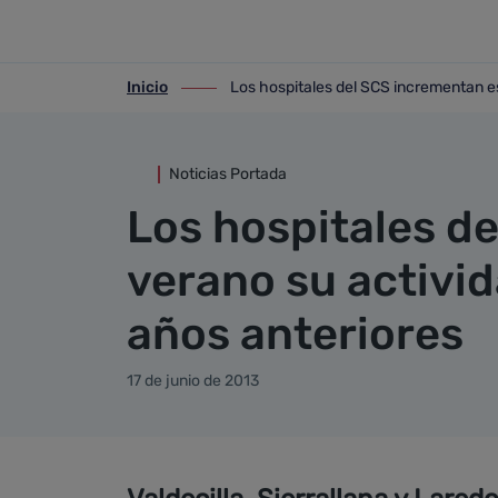
Detalle noticia
Saltar al contenido principal
Inicio
Los hospitales del SCS incrementan es
ir-a inicio
ir-a Los hospitales del SCS incrementan
Noticias Portada
Los hospitales d
verano su activid
años anteriores
17 de junio de 2013