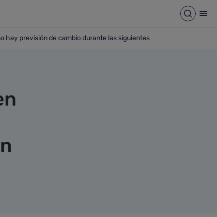
Abrir b
Abr
o hay previsión de cambio durante las siguientes
sada semana y no hay previsión de cambio durante las siguie
en
ón