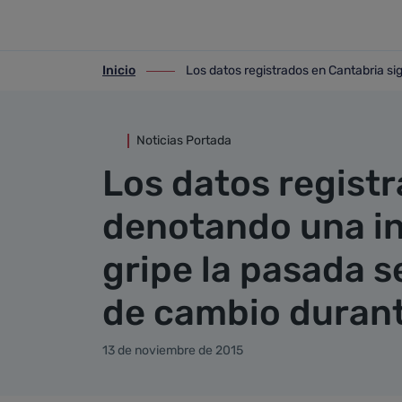
Detalle noticia
Saltar al contenido principal
Inicio
Los datos registrados en Cantabria si
ir-a inicio
ir-a Los datos registrados en Cantabri
Noticias Portada
Los datos regist
denotando una in
gripe la pasada 
de cambio durant
13 de noviembre de 2015