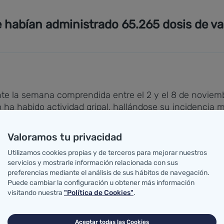
e habían administrado 65.265 dosis de va
nte la semana comprendida entre el 2 y el 8 de noviem
a habido actividad gripal, hallándose su incidencia m
omo de brotes o casos graves.
Valoramos tu privacidad
ministrado 65.265 dosis de vacuna antigripal.
Utilizamos cookies propias y de terceros para mejorar nuestros
servicios y mostrarle información relacionada con sus
a semana pasada en nuestra comunidad autónoma por e
preferencias mediante el análisis de sus hábitos de navegación.
ve de los cuales se dieron en el Área de Salud de Santa
Puede cambiar la configuración u obtener más información
visitando nuestra
"Política de Cookies"
.
emana 45 por el sistema EDO es de 116.
Aceptar todas las Cookies