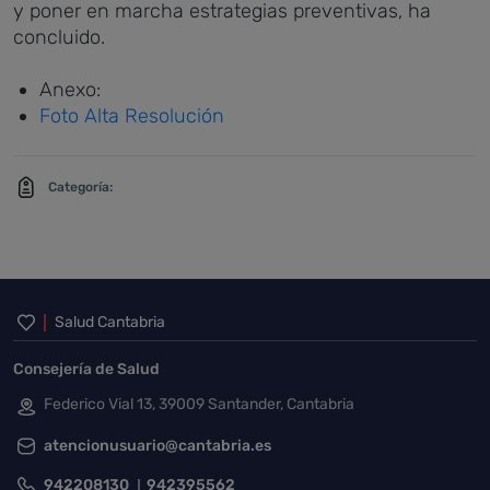
y poner en marcha estrategias preventivas, ha
concluido.
Anexo:
Foto Alta Resolución
Categoría:
Inicio del pie de página
Salud Cantabria
Consejería de Salud
Federico Vial 13, 39009 Santander, Cantabria
atencionusuario@cantabria.es
942208130
942395562