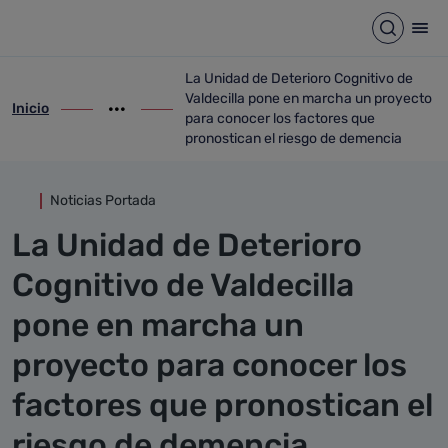
Detalle noticia
Saltar al contenido principal
Abrir b
Abr
La Unidad de Deterioro Cognitivo de
Valdecilla pone en marcha un proyecto
Inicio
ir-a inicio
Mostrar opciones del camino de migas
ir-a La Unidad de Deterioro Cognitivo de
para conocer los factores que
pronostican el riesgo de demencia
Noticias Portada
La Unidad de Deterioro
Cognitivo de Valdecilla
pone en marcha un
proyecto para conocer los
factores que pronostican el
riesgo de demencia