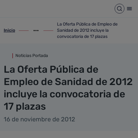
Detalle noticia
Saltar al contenido principal
Abrir b
Abr
La Oferta Pública de Empleo de
Inicio
Sanidad de 2012 incluye la
ir-a inicio
Mostrar opciones del camino de migas
ir-a La Oferta Pública de Empleo de Sani
convocatoria de 17 plazas
Noticias Portada
La Oferta Pública de
Empleo de Sanidad de 2012
incluye la convocatoria de
17 plazas
16 de noviembre de 2012