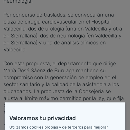
neumología.
Por concurso de traslados, se convocarán una
plaza de cirugía cardiovascular en el Hospital
Valdecilla, dos de urología (una en Valdecilla y otra
en Sierrallana), dos de neumología (en Valdecilla y
en Sierrallana) y una de análisis clínicos en
Valdecilla.
Con esta propuesta, el departamento que dirige
María José Sáenz de Buruaga mantiene su
compromiso con la generación de empleo en el
sector sanitario y la calidad de la asistencia a los
ciudadanos. La propuesta de la Consejería se
ajusta al límite máximo permitido por la ley, que fija
para el ejercicio 2012 la tasa de reposición de
efectivos en el 10 por ciento.
Valoramos tu privacidad
Durante la Mesa Sectorial, el director general de
Utilizamos cookies propias y de terceros para mejorar