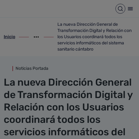
Detalle noticia
Saltar al contenido principal
Abrir b
Abr
La nueva Dirección General de
Transformación Digital y Relación con
Inicio
los Usuarios coordinará todos los
ir-a inicio
Mostrar opciones del camino de migas
ir-a La nueva Dirección General de Transf
servicios informáticos del sistema
sanitario cántabro
Noticias Portada
La nueva Dirección General
de Transformación Digital y
Relación con los Usuarios
coordinará todos los
servicios informáticos del