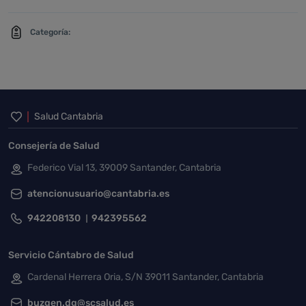
Categoría:
Inicio del pie de página
Salud Cantabria
Consejería de Salud
Federico Vial 13, 39009 Santander, Cantabria
atencionusuario@cantabria.es
942208130
942395562
Servicio Cántabro de Salud
Cardenal Herrera Oria, S/N 39011 Santander, Cantabria
buzgen.dg@scsalud.es