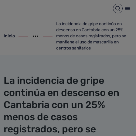
Detalle noticia
Saltar al contenido principal
Abrir b
Abr
La incidencia de gripe continúa en
descenso en Cantabria con un 25%
Inicio
menos de casos registrados, pero se
ir-a inicio
Mostrar opciones del camino de migas
ir-a La incidencia de gripe continúa en 
mantiene el uso de mascarilla en
centros sanitarios
La incidencia de gripe
continúa en descenso en
Cantabria con un 25%
menos de casos
registrados, pero se