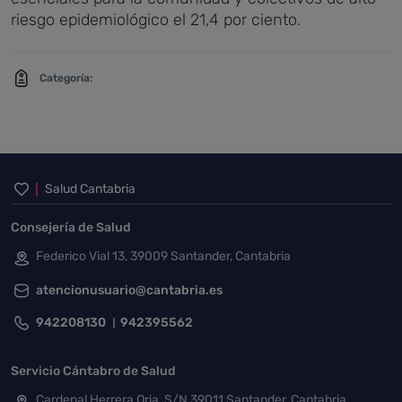
riesgo epidemiológico el 21,4 por ciento.
Categoría:
Inicio del pie de página
Salud Cantabria
Consejería de Salud
Federico Vial 13, 39009 Santander, Cantabria
atencionusuario@cantabria.es
942208130
942395562
Servicio Cántabro de Salud
Cardenal Herrera Oria, S/N 39011 Santander, Cantabria