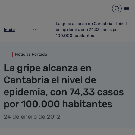
Detalle noticia
Saltar al contenido principal
Abrir b
Abr
La gripe alcanza en Cantabria el nivel
Inicio
de epidemia, con 74,33 casos por
ir-a inicio
Mostrar opciones del camino de migas
ir-a La gripe alcanza en Cantabria el ni
100.000 habitantes
Noticias Portada
La gripe alcanza en
Cantabria el nivel de
epidemia, con 74,33 casos
por 100.000 habitantes
24 de enero de 2012