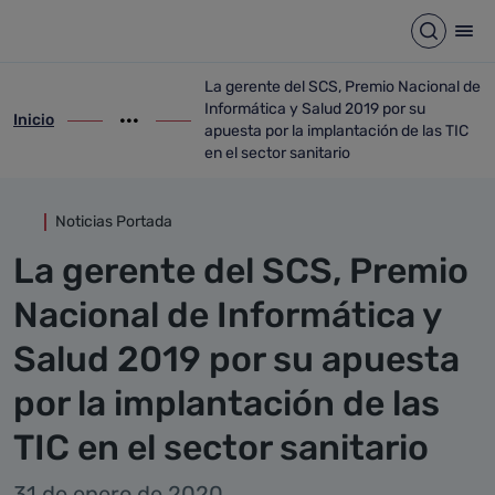
Detalle noticia
Saltar al contenido principal
Abrir b
Abr
La gerente del SCS, Premio Nacional de
Informática y Salud 2019 por su
Inicio
ir-a inicio
Mostrar opciones del camino de migas
ir-a La gerente del SCS, Premio Nacional 
apuesta por la implantación de las TIC
en el sector sanitario
Noticias Portada
La gerente del SCS, Premio
Nacional de Informática y
Salud 2019 por su apuesta
por la implantación de las
TIC en el sector sanitario
31 de enero de 2020