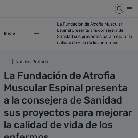
Detalle noticia
Saltar al contenido principal
Abrir b
Abr
La Fundación de Atrofia Muscular
Espinal presenta a la consejera de
Inicio
ir-a inicio
Mostrar opciones del camino de migas
ir-a La Fundación de Atrofia Muscular Es
Sanidad sus proyectos para mejorar la
calidad de vida de los enfermos
Noticias Portada
La Fundación de Atrofia
Muscular Espinal presenta
a la consejera de Sanidad
sus proyectos para mejorar
la calidad de vida de los
enfermos