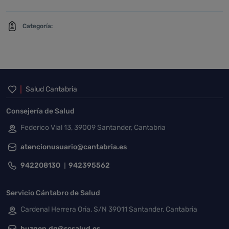
Categoría:
Inicio del pie de página
Salud Cantabria
Consejería de Salud
Federico Vial 13, 39009 Santander, Cantabria
atencionusuario@cantabria.es
942208130
942395562
Servicio Cántabro de Salud
Cardenal Herrera Oria, S/N 39011 Santander, Cantabria
buzgen.dg@scsalud.es