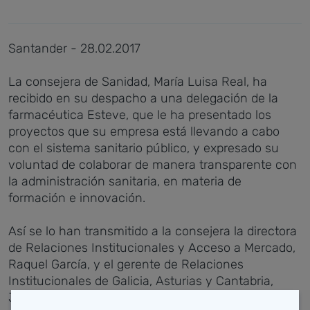
Santander - 28.02.2017
La consejera de Sanidad, María Luisa Real, ha
recibido en su despacho a una delegación de la
farmacéutica Esteve, que le ha presentado los
proyectos que su empresa está llevando a cabo
con el sistema sanitario público, y expresado su
voluntad de colaborar de manera transparente con
la administración sanitaria, en materia de
formación e innovación.
Así se lo han transmitido a la consejera la directora
de Relaciones Institucionales y Acceso a Mercado,
Raquel García, y el gerente de Relaciones
Institucionales de Galicia, Asturias y Cantabria,
Jesús Vázquez. Por parte de la consejería, han