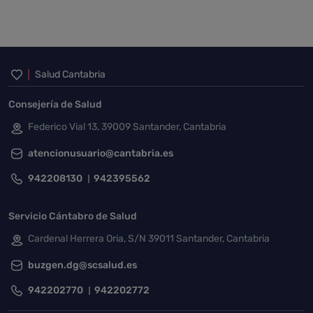
Inicio del pie de página
Salud Cantabria
Consejería de Salud
Federico Vial 13, 39009 Santander, Cantabria
atencionusuario@cantabria.es
942208130
942395562
Servicio Cántabro de Salud
Cardenal Herrera Oria, S/N 39011 Santander, Cantabria
buzgen.dg@scsalud.es
942202770
942202772