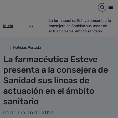
Detalle noticia
Saltar al contenido principal
Abrir b
Abr
La farmacéutica Esteve presenta a la
Inicio
consejera de Sanidad sus líneas de
ir-a inicio
Mostrar opciones del camino de migas
ir-a La farmacéutica Esteve presenta a l
actuación en el ámbito sanitario
Noticias Portada
La farmacéutica Esteve
presenta a la consejera de
Sanidad sus líneas de
actuación en el ámbito
sanitario
01 de marzo de 2017