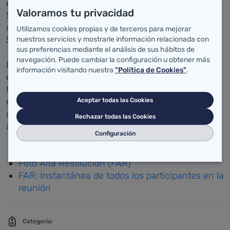
estado también presentes el director gerente del
Valoramos tu privacidad
Servicio Cántabro de Salud, Julián Pérez, y la
directora general de Organización y Atención
Utilizamos cookies propias y de terceros para mejorar
Sanitaria, María Antonia Mora.
nuestros servicios y mostrarle información relacionada con
sus preferencias mediante el análisis de sus hábitos de
navegación. Puede cambiar la configuración u obtener más
Laboratorios Esteve es una empresa farmacéutica
información visitando nuestra
"Política de Cookies"
.
española que desarrolla su actividad
fundamentalmente en el campo de las
enfermedades crónicas, especialmente en el área
Aceptar todas las Cookies
del dolor y de las enfermedades metabólicas y del
Rechazar todas las Cookies
aparato respiratorio.
Configuración
Anexo:
Foto Alta Resolución (FAR)
FAR: Instantánea de todos los participantes en la
reunión
Categoría: