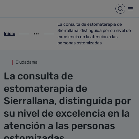
Detalle noticia
Saltar al contenido principal
Abrir b
Abr
La consulta de estomaterapia de
Sierrallana, distinguida por su nivel de
Inicio
ir-a inicio
Mostrar opciones del camino de migas
ir-a La consulta de estomaterapia de Sier
excelencia en la atención a las
personas ostomizadas
Ciudadanía
La consulta de
estomaterapia de
Sierrallana, distinguida por
su nivel de excelencia en la
atención a las personas
ostomizadas