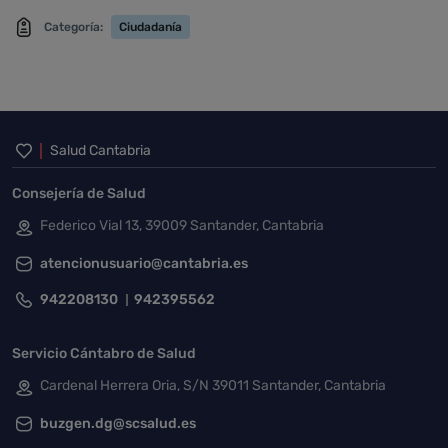
Categoría:
Ciudadanía
Inicio del pie de página
Salud Cantabria
Consejería de Salud
Federico Vial 13, 39009 Santander, Cantabria
atencionusuario@cantabria.es
942208130
942395562
Servicio Cántabro de Salud
Cardenal Herrera Oria, S/N 39011 Santander, Cantabria
buzgen.dg@scsalud.es