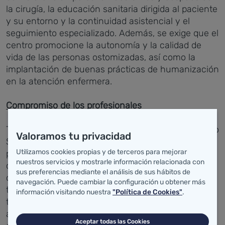
la cirugía, la educación sanitaria dirigida al paciente
y su entorno y la continuidad asistencial y el
seguimiento especializado. Además, se exige que el
centro promocione la autonomía y la calidad de
vida de las personas ostomizadas, así como la
implantación de buenas prácticas de humanización
en la atención enfermera.
Compromiso de los profesionales
Tal y como apuntan desde el propio hospital, el sello
Valoramos tu privacidad
SEPE pone en valor el compromiso de los
Utilizamos cookies propias y de terceros para mejorar
profesionales con una atención basada en "la
nuestros servicios y mostrarle información relacionada con
calidad, la cercanía y el acompañamiento
sus preferencias mediante el análisis de sus hábitos de
continuo", garantizando una asistencia que
navegación. Puede cambiar la configuración u obtener más
trasciende los cuidados clínicos para atender
información visitando nuestra
"Política de Cookies"
.
también aspectos fundamentales como la
adaptación a la ostomía, la autoestima, la imagen
Aceptar todas las Cookies