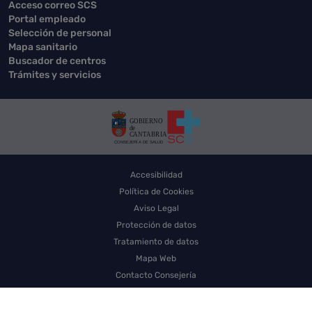
Acceso correo SCS
Portal empleado
Selección de personal
Mapa sanitario
Buscador de centros
Trámites y servicios
Accesibilidad
Política de Cookies
Aviso Legal
Protección de datos
Tratamiento de datos
Mapa Web
Contacto Consejería
Contacto SCS
Sello electrónico