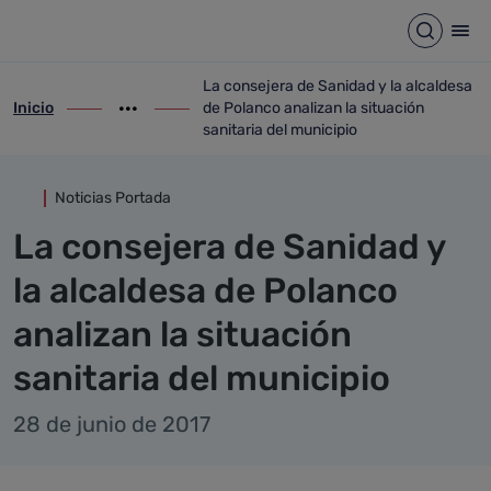
Detalle noticia
Saltar al contenido principal
Abrir b
Abr
La consejera de Sanidad y la alcaldesa
Inicio
de Polanco analizan la situación
ir-a inicio
Mostrar opciones del camino de migas
ir-a La consejera de Sanidad y la alcalde
sanitaria del municipio
Noticias Portada
La consejera de Sanidad y
la alcaldesa de Polanco
analizan la situación
sanitaria del municipio
28 de junio de 2017