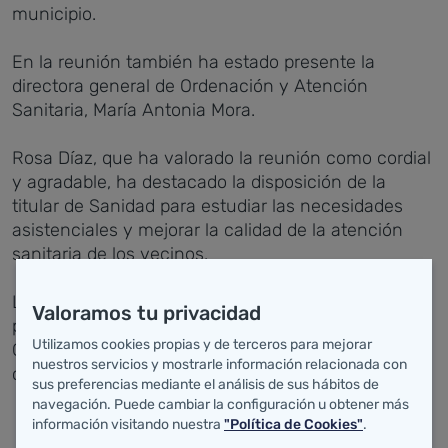
municipio.
En la reunión también ha estado presente la
directora general de Ordenación y Atención
Sanitaria, María Antonia Mora.
Rosa Díaz, que ha valorado la reunión como cordial
y agradable, ha destacado la disposición de la
titular de Sanidad para estudiar las necesidades
asistenciales y mejorar la calidad de la atención
sanitaria de los vecinos.
La Zona Básica de Salud Polanco, con una
Valoramos tu privacidad
población adscrita de 8.701 personas, además del
Utilizamos cookies propias y de terceros para mejorar
Centro de Salud de Polanco cuenta con los
nuestros servicios y mostrarle información relacionada con
consultorios de Miengo, Cudón y Cuchía.
sus preferencias mediante el análisis de sus hábitos de
navegación. Puede cambiar la configuración u obtener más
información visitando nuestra
"Política de Cookies"
.