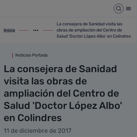
Detalle noticia
Saltar al contenido principal
Abrir b
Abr
La consejera de Sanidad visita las
Inicio
obras de ampliación del Centro de
ir-a inicio
Mostrar opciones del camino de migas
ir-a La consejera de Sanidad visita las o
Salud 'Doctor López Albo' en Colindres
Noticias Portada
La consejera de Sanidad
visita las obras de
ampliación del Centro de
Salud 'Doctor López Albo'
en Colindres
11 de diciembre de 2017