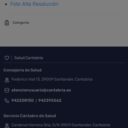
Foto Alta Resolución
Categoría:
Inicio del pie de página
Salud Cantabria
Consejería de Salud
Federico Vial 13, 39009 Santander, Cantabria
atencionusuario@cantabria.es
942208130
942395562
Servicio Cántabro de Salud
Cardenal Herrera Oria, S/N 39011 Santander, Cantabria