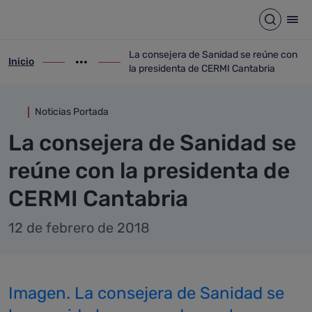
Detalle noticia
Saltar al contenido principal
Abrir b
Abr
La consejera de Sanidad se reúne con
Inicio
ir-a inicio
Mostrar opciones del camino de migas
ir-a La consejera de Sanidad se reúne c
la presidenta de CERMI Cantabria
Noticias Portada
La consejera de Sanidad se
reúne con la presidenta de
CERMI Cantabria
12 de febrero de 2018
Imagen. La consejera de Sanidad se