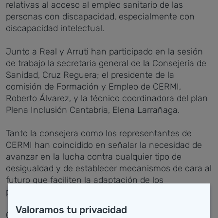
relativas al acceso al empleo sanitario de las
personas con discapacidad, especialmente con
discapacidad intelectual.
Junto a Real y Arruti han participado en la sesión
de trabajo la secretaria general de la Consejería de
Sanidad, Cruz Reguera; el presidente de la
comisión de Formación y Empleo de CERMI,
Roberto Álvarez, y la técnico coordinadora del plan
Plena Inclusión Cantabria, Elena Larrañaga.
Tanto la consejera como los representantes de
CERMI han coincidido en señalar la necesidad de
avanzar en la lucha contra cualquier tipo de
desigualdad y de establecer mecanismos de cara al
futuro que faciliten la adaptación de los
procedimientos a la realidad de este colectivo.
Valoramos tu privacidad
CERMI Cantabria integra actualmente a 36