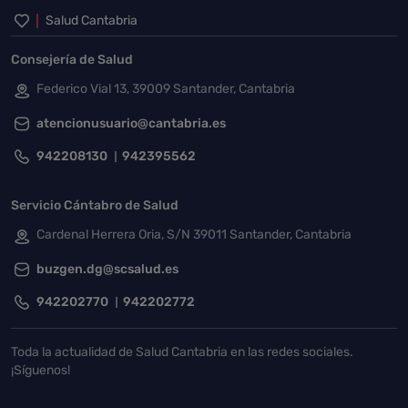
Inicio del pie de página
Salud Cantabria
Consejería de Salud
Federico Vial 13, 39009 Santander, Cantabria
atencionusuario@cantabria.es
942208130
942395562
Servicio Cántabro de Salud
Cardenal Herrera Oria, S/N 39011 Santander, Cantabria
buzgen.dg@scsalud.es
942202770
942202772
Toda la actualidad de Salud Cantabria en las redes sociales.
¡Síguenos!