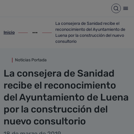
Detalle noticia
Saltar al contenido principal
Abrir b
Abr
La consejera de Sanidad recibe el
reconocimiento del Ayuntamiento de
Inicio
ir-a inicio
Mostrar opciones del camino de migas
ir-a La consejera de Sanidad recibe el r
Luena por la construcción del nuevo
consultorio
Noticias Portada
La consejera de Sanidad
recibe el reconocimiento
del Ayuntamiento de Luena
por la construcción del
nuevo consultorio
18 de marzo de 2019