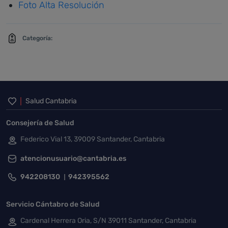
Foto Alta Resolución
Categoría:
Inicio del pie de página
Salud Cantabria
Consejería de Salud
Federico Vial 13, 39009 Santander, Cantabria
atencionusuario@cantabria.es
942208130
942395562
Servicio Cántabro de Salud
Cardenal Herrera Oria, S/N 39011 Santander, Cantabria