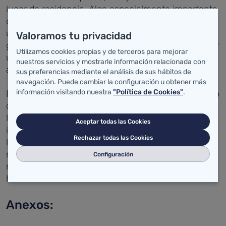
lugar de residencia. Algo especialmente importante
en el medio rural, como es el caso de Luena, con
una población de avanzada edad y muy dispersa
Valoramos tu privacidad
geográficamente. "El servicio de salud tiene que ser
Utilizamos cookies propias y de terceros para mejorar
un elemento de cohesión social y territorial", ha
nuestros servicios y mostrarle información relacionada con
añadido la consejera.
sus preferencias mediante el análisis de sus hábitos de
navegación. Puede cambiar la configuración u obtener más
información visitando nuestra
"Política de Cookies"
.
Para el alcalde de Luena, José Ángel Ruiz, el nuevo
consultorio representa un gran cambio "que
llevábamos más de 10 años esperando". "Es una
Aceptar todas las Cookies
instalación fundamental sobre todo para atender a
Rechazar todas las Cookies
las personas de avanzada edad, que son la
mayoría, y para fijar población joven en una zona
Configuración
rural como la nuestra que tiende a la despoblación",
ha dicho.
Anexos: