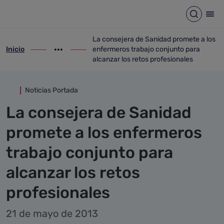
Detalle noticia
Saltar al contenido principal
Abrir b
Abr
La consejera de Sanidad promete a los
Inicio
enfermeros trabajo conjunto para
ir-a inicio
Mostrar opciones del camino de migas
ir-a La consejera de Sanidad promete a l
alcanzar los retos profesionales
Noticias Portada
La consejera de Sanidad
promete a los enfermeros
trabajo conjunto para
alcanzar los retos
profesionales
21 de mayo de 2013