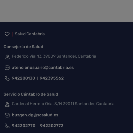
Inicio del pie de página
Salud Cantabria
Consejería de Salud
Federico Vial 13, 39009 Santander, Cantabria
atencionusuario@cantabria.es
942208130
942395562
Servicio Cántabro de Salud
Cardenal Herrera Oria, S/N 39011 Santander, Cantabria
buzgen.dg@scsalud.es
942202770
942202772