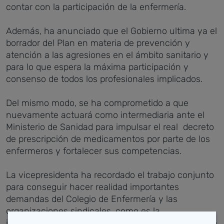
contar con la participación de la enfermería.
Además, ha anunciado que el Gobierno ultima ya el
borrador del Plan en materia de prevención y
atención a las agresiones en el ámbito sanitario y
para lo que espera la máxima participación y
consenso de todos los profesionales implicados.
Del mismo modo, se ha comprometido a que
nuevamente actuará como intermediaria ante el
Ministerio de Sanidad para impulsar el real decreto
de prescripción de medicamentos por parte de los
enfermeros y fortalecer sus competencias.
La vicepresidenta ha recordado el trabajo conjunto
para conseguir hacer realidad importantes
demandas del Colegio de Enfermería y las
organizaciones sindicales, como es la
incorporación de estos profesionales los equipos de