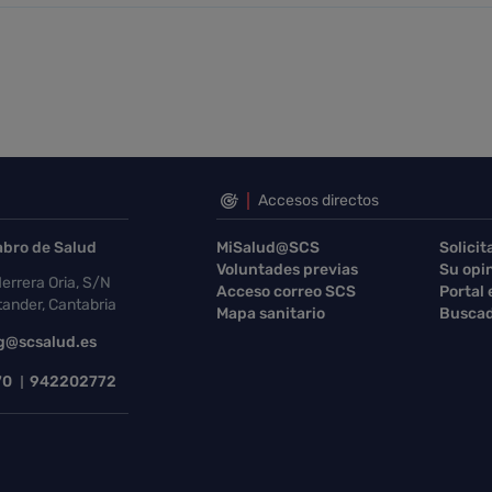
Accesos directos
abro de Salud
MiSalud@SCS
Solicit
Voluntades previas
Su opi
errera Oria, S/N
Acceso correo SCS
Portal
ander, Cantabria
Mapa sanitario
Buscad
g@scsalud.es
70
942202772