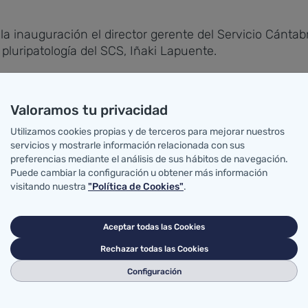
la inauguración el director gerente del Servicio Cántabr
 pluripatología del SCS, Iñaki Lapuente.
o para atender procesos agudos, pero el envejecimient
a curar y no para cuidar, ha dicho Real. Por eso, es n
Valoramos tu privacidad
nte crónico; un paciente que en muchas ocasiones es pl
Utilizamos cookies propias y de terceros para mejorar nuestros
servicios y mostrarle información relacionada con sus
preferencias mediante el análisis de sus hábitos de navegación.
que abandonar el modelo sanitario tradicional, pasivo, 
Puede cambiar la configuración u obtener más información
ón de la salud, potencie el diagnóstico precoz y un c
visitando nuestra
"Política de Cookies"
.
 abordar a tiempo las descompensaciones cuando estas 
ente y, en la medida de lo posible, manteniéndole en s
Aceptar todas las Cookies
Rechazar todas las Cookies
s una obligación "técnica, ética y necesaria para mante
Configuración
de la población española tendrá más de 65 años. Es más
os y el 7,3% más de 80. Unas cifras que se agudizan en