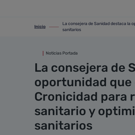
Detalle noticia
Saltar al contenido principal
La consejera de Sanidad destaca la opo
Inicio
ir-a inicio
ir-a La consejera de Sanidad destaca la 
sanitarios
Noticias Portada
La consejera de 
oportunidad que 
Cronicidad para r
sanitario y optim
sanitarios