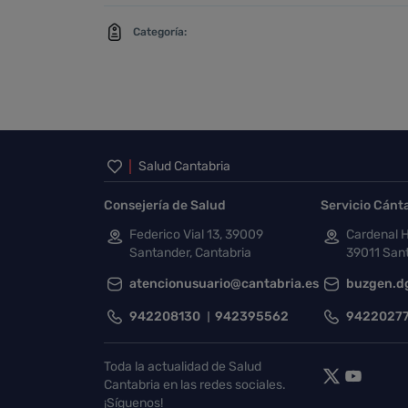
Categoría:
Inicio del pie de página
Salud Cantabria
Consejería de Salud
Servicio Cánt
Federico Vial 13, 39009
Cardenal H
Santander, Cantabria
39011 Sant
atencionusuario@cantabria.es
buzgen.d
942208130
942395562
9422027
Toda la actualidad de Salud
Cantabria en las redes sociales.
¡Síguenos!