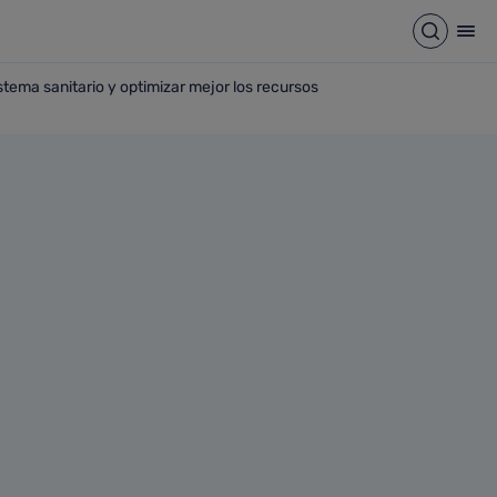
Abrir b
Abr
stema sanitario y optimizar mejor los recursos
ganizar el sistema sanitario y optimizar mejor los recursos 