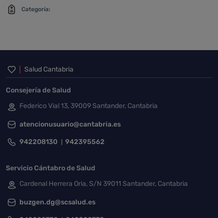
Categoría:
Inicio del pie de página
Salud Cantabria
Consejería de Salud
Federico Vial 13, 39009 Santander, Cantabria
atencionusuario@cantabria.es
942208130
942395562
Servicio Cántabro de Salud
Cardenal Herrera Oria, S/N 39011 Santander, Cantabria
buzgen.dg@scsalud.es