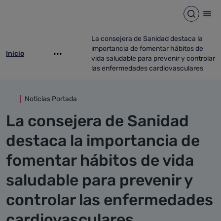
Detalle noticia
Saltar al contenido principal
Abrir b
Abr
La consejera de Sanidad destaca la
importancia de fomentar hábitos de
Inicio
ir-a inicio
Mostrar opciones del camino de migas
ir-a La consejera de Sanidad destaca la 
vida saludable para prevenir y controlar
las enfermedades cardiovasculares
Noticias Portada
La consejera de Sanidad
destaca la importancia de
fomentar hábitos de vida
saludable para prevenir y
controlar las enfermedades
cardiovasculares