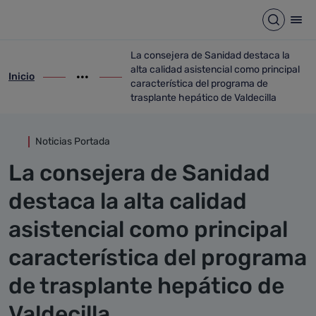
Detalle noticia
Saltar al contenido principal
Abrir b
Abr
La consejera de Sanidad destaca la
alta calidad asistencial como principal
Inicio
ir-a inicio
Mostrar opciones del camino de migas
ir-a La consejera de Sanidad destaca la a
característica del programa de
trasplante hepático de Valdecilla
Noticias Portada
La consejera de Sanidad
destaca la alta calidad
asistencial como principal
característica del programa
de trasplante hepático de
Valdecilla