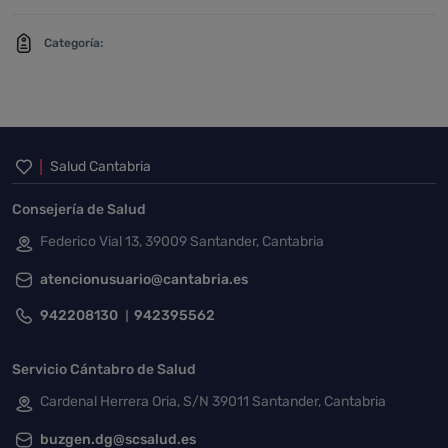
Categoría:
Inicio del pie de página
Salud Cantabria
Consejería de Salud
Federico Vial 13, 39009 Santander, Cantabria
atencionusuario@cantabria.es
942208130
942395562
Servicio Cántabro de Salud
Cardenal Herrera Oria, S/N 39011 Santander, Cantabria
buzgen.dg@scsalud.es