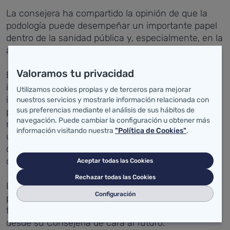
La consejera ha compartido la opinión de que la
podología puede desempeñar un importante papel
dentro de la sanidad pública y, especialmente, en la
atención primaria.
Valoramos tu privacidad
El presidente de los podólogos de Cantabria se ha
interesado por las posibilidades de que se vean
Utilizamos cookies propias y de terceros para mejorar
incrementados estos recursos dentro de la sanidad
nuestros servicios y mostrarle información relacionada con
sus preferencias mediante el análisis de sus hábitos de
pública y, de otro lado, ha solicitado que los
navegación. Puede cambiar la configuración u obtener más
recursos existentes en la actualidad puedan ser
información visitando nuestra
"Política de Cookies"
.
utilizados para la formación y actualización de
conocimientos, en especial en lo que atañe al pie
diabético, de otros podólogos.
Aceptar todas las Cookies
Rechazar todas las Cookies
La consejera de Sanidad ha trasladado al
Configuración
presidente del Colegio Oicial de Podólogos que
todas las cuestiones planteadas serán valoradas
desde su Consejería de cara al futuro.