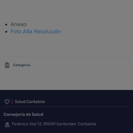
Anexo:
Foto Alta Resolución
Categoría:
Inicio del pie de página
Salud Cantabria
Consejería de Salud
Federico Vial 13, 39009 Santander, Cantabria