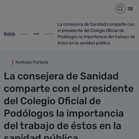
Detalle noticia
Saltar al contenido principal
Abrir b
Abr
La consejera de Sanidad comparte con
el presidente del Colegio Oficial de
Inicio
ir-a inicio
Mostrar opciones del camino de migas
ir-a La consejera de Sanidad comparte con
Podólogos la importancia del trabajo de
éstos en la sanidad pública
Noticias Portada
La consejera de Sanidad
comparte con el presidente
del Colegio Oficial de
Podólogos la importancia
del trabajo de éstos en la
sanidad pública