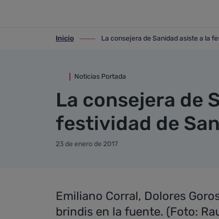
Detalle noticia
Saltar al contenido principal
Inicio
La consejera de Sanidad asiste a la f
ir-a inicio
ir-a La consejera de Sanidad asiste a l
Noticias Portada
La consejera de S
festividad de Sa
23 de enero de 2017
Emiliano Corral, Dolores Goros
brindis en la fuente. (Foto: Ra