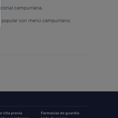
icional campurriana.
a popular con menú campurriano.
ar cita previa
Farmacias de guardia