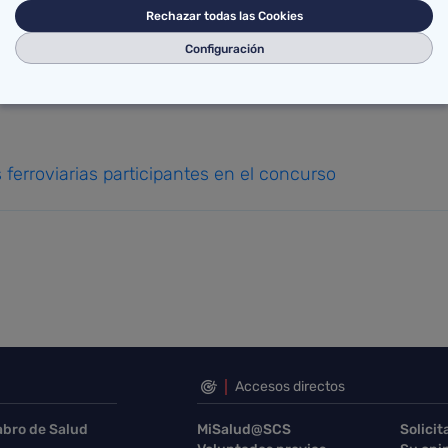
Rechazar todas las Cookies
tos, mozos y rondas, y por un concierto de música trad
Configuración
d ha compartido con los vecinos de Reinosa una comid
s ferroviarias participantes en el concurso
Accesos directos
abro de Salud
MiSalud@SCS
Solicit