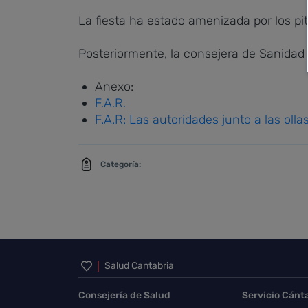
La fiesta ha estado amenizada por los pi
Posteriormente, la consejera de Sanida
Anexo:
F.A.R.
F.A.R: Las autoridades junto a las olla
Categoría:
Inicio del pie de página
Salud Cantabria
Consejería de Salud
Servicio Cánt