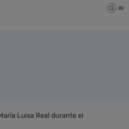
Abrir b
Abr
María Luisa Real durante el