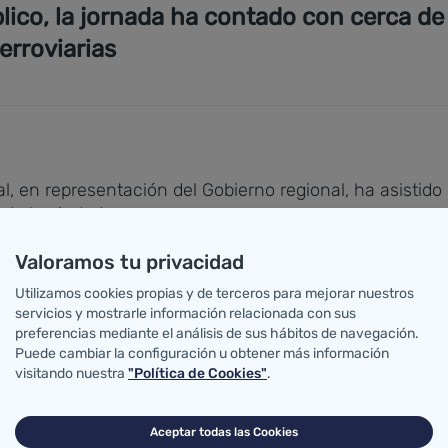
lico, la jornada ha contado con cerca de
erroviarias
l, en representación del Gobierno regional, ha asisti
 de la ciudad.
Valoramos tu privacidad
sé Miguel Barrio, y por la presidenta del Parlamento de
la fuente de la Plaza de España el 'milagro' de San S
Utilizamos cookies propias y de terceros para mejorar nuestros
indado con los vecinos por un buen año.
servicios y mostrarle información relacionada con sus
preferencias mediante el análisis de sus hábitos de navegación.
Puede cambiar la configuración u obtener más información
Plaza de España, favorecida por sol y el buen tiempo, M
visitando nuestra
"Política de Cookies"
.
icional guiso campurriano cocinado a base de patatas 
nizado por el Ayuntamiento de Reinosa. Esta edición ha
Aceptar todas las Cookies