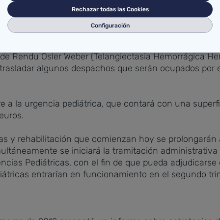
Rechazar todas las Cookies
Configuración
 una superficie construida de 217,80 metros cuadrado
so y espera del actual hospital de día con el fin de ref
e Rendu Osler Weber (Telangiectasia Hemorrágica Heredi
 y trasladar algunos despachos que serán ocupados por 
re a la urgencia pediátrica, que contará con una superf
euros.
ias y rehabilitación que comienzan hoy se prolongará
ltáneamente se iniciará la tramitación administrativa 
cias Pediátricas, con el fin de que pueda adjudicarse d
iátricas entrarían en funcionamiento en el segundo tri