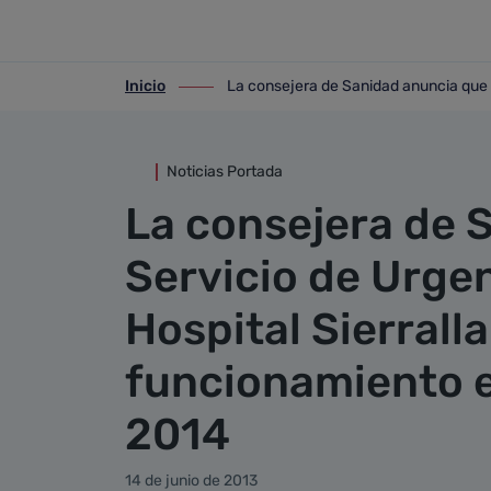
Detalle noticia
Saltar al contenido principal
Inicio
La consejera de Sanidad anuncia que e
ir-a inicio
ir-a La consejera de Sanidad anuncia qu
Noticias Portada
La consejera de 
Servicio de Urgen
Hospital Sierrall
funcionamiento e
2014
14 de junio de 2013