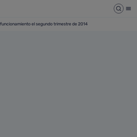
Abrir b
Abr
n funcionamiento el segundo trimestre de 2014
lana entrará en funcionamiento el segundo trimestre de 2014