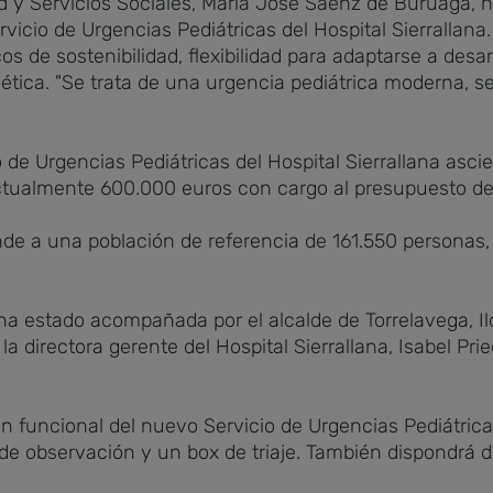
d y Servicios Sociales, María José Sáenz de Buruaga, 
vicio de Urgencias Pediátricas del Hospital Sierrallana
os de sostenibilidad, flexibilidad para adaptarse a desar
rgética. "Se trata de una urgencia pediátrica moderna,
 de Urgencias Pediátricas del Hospital Sierrallana asc
tualmente 600.000 euros con cargo al presupuesto de
ende a una población de referencia de 161.550 personas
ha estado acompañada por el alcalde de Torrelavega, Ild
a directora gerente del Hospital Sierrallana, Isabel Prie
 funcional del nuevo Servicio de Urgencias Pediátricas 
e observación y un box de triaje. También dispondrá d