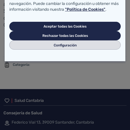
adscrita de 2.037 personas. Dispone del Centro de
navegación. Puede cambiar la configuración u obtener más
información visitando nuestra
"Política de Cookies"
.
Salud Nansa, sede del SUAP, y de los consultorios
de Herrerías, Lamasón, Polaciones, Tudanca y
Carmona.
Aceptar todas las Cookies
Rechazar todas las Cookies
Anexo:
Foto Alta Resolución (FAR)
Configuración
Categoría:
Inicio del pie de página
Salud Cantabria
Consejería de Salud
Federico Vial 13, 39009 Santander, Cantabria