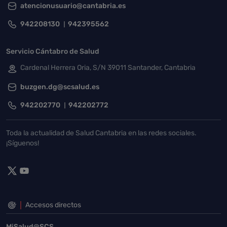
atencionusuario@cantabria.es
942208130
942395562
Servicio Cántabro de Salud
Cardenal Herrera Oria, S/N 39011 Santander, Cantabria
buzgen.dg@scsalud.es
942202770
942202772
Toda la actualidad de Salud Cantabria en las redes sociales.
¡Síguenos!
Accesos directos
MiSalud@SCS