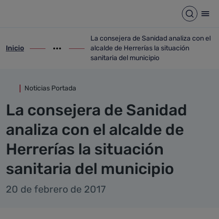
Detalle noticia
Saltar al contenido principal
Abrir b
Abr
La consejera de Sanidad analiza con el
Inicio
alcalde de Herrerías la situación
ir-a inicio
Mostrar opciones del camino de migas
ir-a La consejera de Sanidad analiza con e
sanitaria del municipio
Noticias Portada
La consejera de Sanidad
analiza con el alcalde de
Herrerías la situación
sanitaria del municipio
20 de febrero de 2017