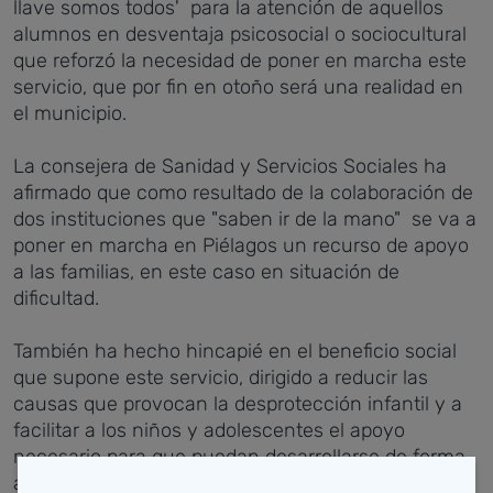
llave somos todos' para la atención de aquellos
alumnos en desventaja psicosocial o sociocultural
que reforzó la necesidad de poner en marcha este
servicio, que por fin en otoño será una realidad en
el municipio.
La consejera de Sanidad y Servicios Sociales ha
afirmado que como resultado de la colaboración de
dos instituciones que "saben ir de la mano" se va a
poner en marcha en Piélagos un recurso de apoyo
a las familias, en este caso en situación de
dificultad.
También ha hecho hincapié en el beneficio social
que supone este servicio, dirigido a reducir las
causas que provocan la desprotección infantil y a
facilitar a los niños y adolescentes el apoyo
necesario para que puedan desarrollarse de forma
adecuada a pesar de vivir en un entorno familiar