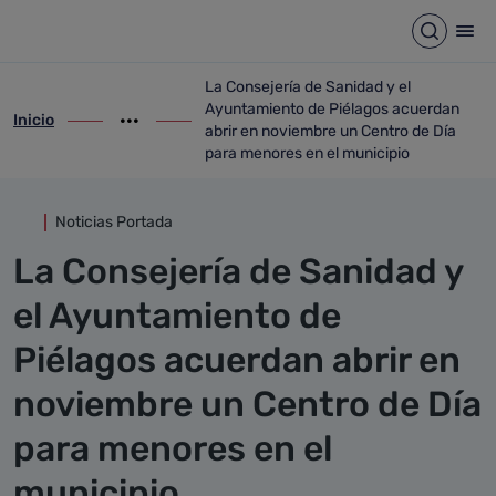
Detalle noticia
Saltar al contenido principal
Abrir b
Abr
La Consejería de Sanidad y el
Ayuntamiento de Piélagos acuerdan
Inicio
ir-a inicio
Mostrar opciones del camino de migas
ir-a La Consejería de Sanidad y el Ayun
abrir en noviembre un Centro de Día
para menores en el municipio
Noticias Portada
La Consejería de Sanidad y
el Ayuntamiento de
Piélagos acuerdan abrir en
noviembre un Centro de Día
para menores en el
municipio