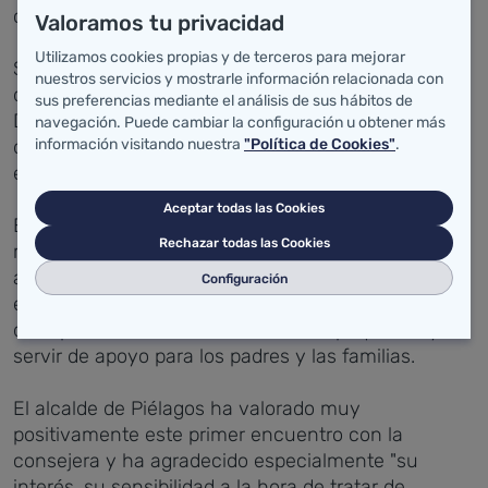
con dificultades.
Valoramos tu privacidad
Utilizamos cookies propias y de terceros para mejorar
Sáenz de Buruaga ha garantizado el apoyo de su
nuestros servicios y mostrarle información relacionada con
departamento a las segundas Jornadas de
sus preferencias mediante el análisis de sus hábitos de
Discapacidad Intelectual en niños ¿Soy uno más',
navegación. Puede cambiar la configuración u obtener más
que tendrán lugar el próximo mes de noviembre en
información visitando nuestra
"Política de Cookies"
.
el cine Vimenor de Vioño.
Aceptar todas las Cookies
Esta iniciativa del Ayuntamiento se puso en
Rechazar todas las Cookies
marcha el año pasado dentro del programa de
accesibilidad ¿Creciendo Juntos' y pretende
Configuración
eliminar la barrera del conocimiento en la
discapacidad intelectual de los más pequeños y
servir de apoyo para los padres y las familias.
El alcalde de Piélagos ha valorado muy
positivamente este primer encuentro con la
consejera y ha agradecido especialmente "su
interés, su sensibilidad a la hora de tratar de