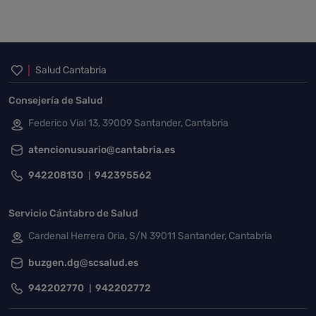
Inicio del pie de página
Salud Cantabria
Consejería de Salud
Federico Vial 13, 39009 Santander, Cantabria
atencionusuario@cantabria.es
942208130
942395562
Servicio Cántabro de Salud
Cardenal Herrera Oria, S/N 39011 Santander, Cantabria
buzgen.dg@scsalud.es
942202770
942202772