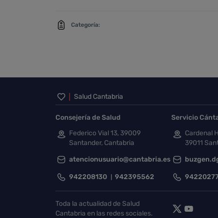
Categoría:
Inicio del pie de página
Salud Cantabria
Consejería de Salud
Servicio Cánt
Federico Vial 13, 39009
Cardenal H
Santander, Cantabria
39011 Sant
atencionusuario@cantabria.es
buzgen.d
942208130
942395562
9422027
Toda la actualidad de Salud
Cantabria en las redes sociales.