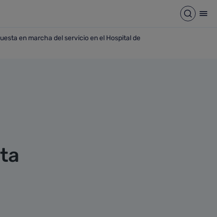
Abrir b
Abr
uesta en marcha del servicio en el Hospital de
abria con la puesta en marcha del servicio en el Hospital d
sta