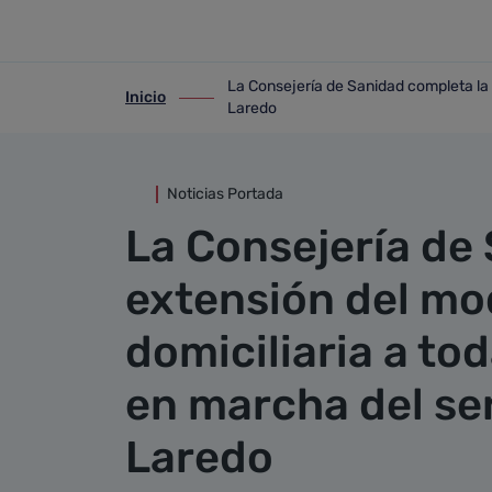
Detalle noticia
Saltar al contenido principal
La Consejería de Sanidad completa la 
Inicio
ir-a inicio
ir-a La Consejería de Sanidad completa 
Laredo
Noticias Portada
La Consejería de
extensión del mo
domiciliaria a to
en marcha del ser
Laredo