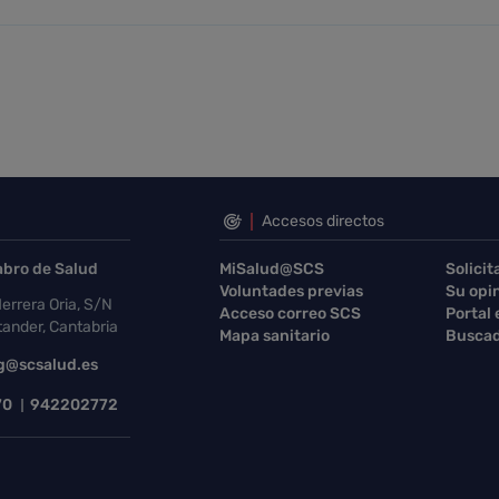
Accesos directos
abro de Salud
MiSalud@SCS
Solicit
Voluntades previas
Su opi
errera Oria, S/N
Acceso correo SCS
Portal
ander, Cantabria
Mapa sanitario
Buscad
g@scsalud.es
70
942202772