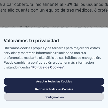
va a dar cobertura inicialmente al 78% de los usuarios 
ara ello cuenta con un equipo de tres médicos, 6 profe
micilio a 12-14 pacientes, el nuevo servicio de atenció
 hospitalaria y con ello disminuir la posibilidad de inf
proceso de convalecencia, evitando el ingreso hospita
Valoramos tu privacidad
Utilizamos cookies propias y de terceros para mejorar nuestros
io de hospitalización domiciliaria del Hospital de Lare
servicios y mostrarle información relacionada con sus
milia tras ser debidamente informados del tipo de asiste
preferencias mediante el análisis de sus hábitos de navegación.
rmo, quien puede contactar durante las 24 horas del dí
Puede cambiar la configuración u obtener más información
italarios para facilitar una valoración conjunta del pac
visitando nuestra
"Política de Cookies"
.
rofesionales y materiales similares al hospital y neces
ión domiciliaria.
Aceptar todas las Cookies
Rechazar todas las Cookies
ospitalización domiciliaria del Hospital de Laredo se in
y descompensaciones estabilizadas de procesos crónic
Configuración