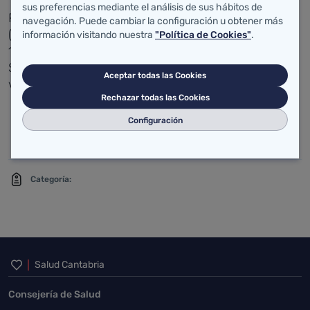
sus preferencias mediante el análisis de sus hábitos de
Ruiloba forma parte de la Zona Básica de Salud
navegación. Puede cambiar la configuración u obtener más
(ZBS) Altamira, que tiene una población adscrita de
información visitando nuestra
"Política de Cookies"
.
14.587 personas y el Centro de Salud de Puente
San Miguel como centro de referencia, además de
Aceptar todas las Cookies
varios consultorios rurales.
Rechazar todas las Cookies
Anexo:
Configuración
Foto Alta Resolución (FAR)
Categoría:
Inicio del pie de página
Salud Cantabria
Consejería de Salud