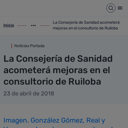
Detalle noticia
Saltar al contenido principal
Abrir b
Abr
La Consejería de Sanidad acometerá
Inicio
ir-a inicio
Mostrar opciones del camino de migas
ir-a La Consejería de Sanidad acometerá 
mejoras en el consultorio de Ruiloba
Noticias Portada
La Consejería de Sanidad
acometerá mejoras en el
consultorio de Ruiloba
23 de abril de 2018
Imagen. González Gómez, Real y