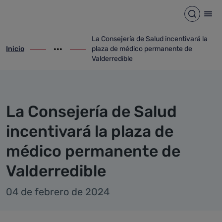
Detalle noticia
Saltar al contenido principal
Abrir b
Abr
La Consejería de Salud incentivará la
Inicio
plaza de médico permanente de
ir-a inicio
Mostrar opciones del camino de migas
ir-a La Consejería de Salud incentivará 
Valderredible
La Consejería de Salud
incentivará la plaza de
médico permanente de
Valderredible
04 de febrero de 2024