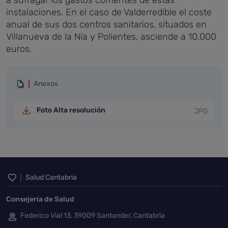
a sufragar los gastos corrientes de estas
instalaciones. En el caso de Valderredible el coste
anual de sus dos centros sanitarios, situados en
Villanueva de la Nía y Polientes, asciende a 10.000
euros.
Anexos
Foto Alta resolución
JPG
Inicio del pie de página
Salud Cantabria
Consejería de Salud
Federico Vial 13, 39009 Santander, Cantabria