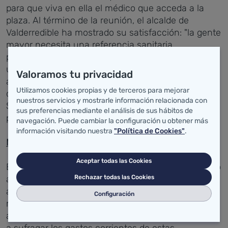
para que viva en ella el médico que acceda a la
plaza. Al término de la reunión, el alcalde de
Valderredible ha mostrado su satisfacción: "la gente
mayor necesita una referencia sanitaria
permanente que sepa qué les pasa y esto daría
una cierta seguridad y mejor atención", ha
Valoramos tu privacidad
asegurado Fernández, que ha lamentado la
Utilizamos cookies propias y de terceros para mejorar
dificultad que tienen municipios "tan lejanos de
nuestros servicios y mostrarle información relacionada con
Santander", como Valderredible, para cubrir estas
sus preferencias mediante el análisis de sus hábitos de
plazas.
navegación. Puede cambiar la configuración u obtener más
información visitando nuestra
"Política de Cookies"
.
Mantenimiento de consultorios
Aceptar todas las Cookies
El consejero de Salud, César Pascual, ha trasladado
Rechazar todas las Cookies
a Fernández la intención habilitar una línea de
ayudas para el mantenimiento de los consultorios
Configuración
médicos. De esta manera, la Consejería valora
ayudar a los municipios en riesgo de despoblación