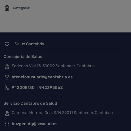
Categoría:
Inicio del pie de página
Salud Cantabria
Consejería de Salud
Federico Vial 13, 39009 Santander, Cantabria
atencionusuario@cantabria.es
942208130
942395562
Servicio Cántabro de Salud
Cardenal Herrera Oria, S/N 39011 Santander, Cantabria
buzgen.dg@scsalud.es