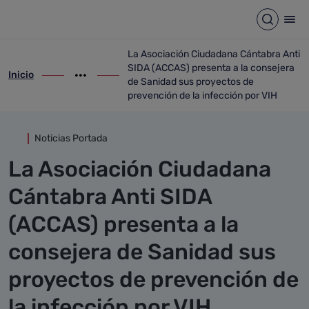
Detalle noticia
Saltar al contenido principal
Abrir b
Abr
La Asociación Ciudadana Cántabra Anti
SIDA (ACCAS) presenta a la consejera
Inicio
ir-a inicio
Mostrar opciones del camino de migas
ir-a La Asociación Ciudadana Cántabra A
de Sanidad sus proyectos de
prevención de la infección por VIH
Noticias Portada
La Asociación Ciudadana
Cántabra Anti SIDA
(ACCAS) presenta a la
consejera de Sanidad sus
proyectos de prevención de
la infección por VIH