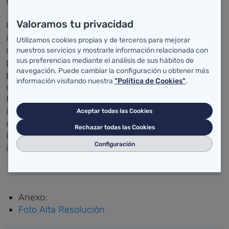
mantiene con esta asociación.
Valoramos tu privacidad
Un proyecto en que la asociación se ha
involucrado recientemente, y que han expuesto
Utilizamos cookies propias y de terceros para mejorar
detalladamente a la consejera de Sanidad, es el
nuestros servicios y mostrarle información relacionada con
sus preferencias mediante el análisis de sus hábitos de
proyecto #CompartirMomentos, una campaña que
navegación. Puede cambiar la configuración u obtener más
pone el acento en la concienciación y prevención
información visitando nuestra
"Política de Cookies"
.
del VIH preferentemente entre la juventud. A
través de este código, se intenta prevenir sobre la
infección de VIH, informar sobre sus tratamientos,
Aceptar todas las Cookies
concienciar a la población y, a su vez, desmitificar
Rechazar todas las Cookies
los falsos prejuicios en torno a los pacientes y la
Configuración
infección.
Anexo:
Foto Alta Resolución