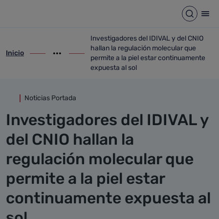
Detalle noticia
Saltar al contenido principal
Abrir b
Abr
Investigadores del IDIVAL y del CNIO
hallan la regulación molecular que
Inicio
ir-a inicio
Mostrar opciones del camino de migas
ir-a Investigadores del IDIVAL y del CNIO
permite a la piel estar continuamente
expuesta al sol
Noticias Portada
Investigadores del IDIVAL y
del CNIO hallan la
regulación molecular que
permite a la piel estar
continuamente expuesta al
sol