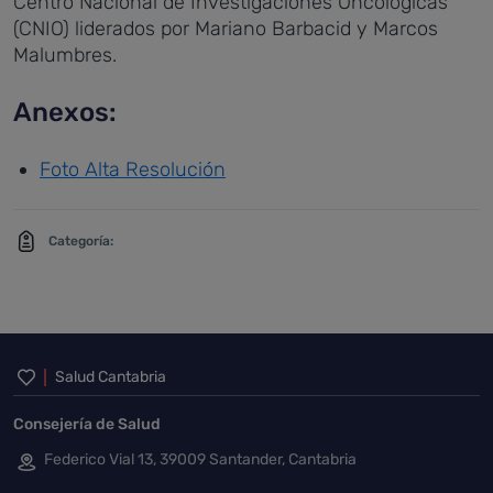
Centro Nacional de Investigaciones Oncológicas
(CNIO) liderados por Mariano Barbacid y Marcos
Malumbres.
Anexos:
Foto Alta Resolución
Categoría:
Inicio del pie de página
Salud Cantabria
Consejería de Salud
Federico Vial 13, 39009 Santander, Cantabria