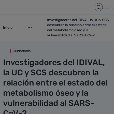
Detalle noticia
Saltar al contenido principal
Abrir b
Abr
Investigadores del IDIVAL, la UC y SCS
descubren la relación entre el estado
Inicio
ir-a inicio
Mostrar opciones del camino de migas
ir-a Investigadores del IDIVAL, la UC y S
del metabolismo óseo y la
vulnerabilidad al SARS-CoV-2
Ciudadanía
Investigadores del IDIVAL,
la UC y SCS descubren la
relación entre el estado del
metabolismo óseo y la
vulnerabilidad al SARS-
CoV-2