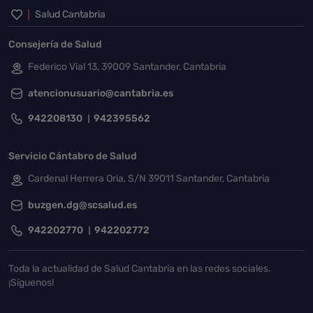
Inicio del pie de página
Salud Cantabria
Consejería de Salud
Federico Vial 13, 39009 Santander, Cantabria
atencionusuario@cantabria.es
942208130
942395562
Servicio Cántabro de Salud
Cardenal Herrera Oria, S/N 39011 Santander, Cantabria
buzgen.dg@scsalud.es
942202770
942202772
Toda la actualidad de Salud Cantabria en las redes sociales.
¡Síguenos!