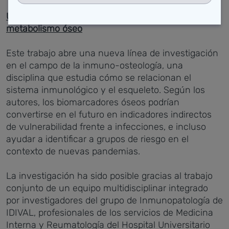
Un vínculo poco explorado entre inmunidad y
metabolismo óseo
Este trabajo abre una nueva línea de investigación
en el campo de la inmuno-osteología, una
disciplina que estudia cómo se relacionan el
sistema inmunológico y el esqueleto. Según los
autores, los biomarcadores óseos podrían
convertirse en el futuro en indicadores indirectos
de vulnerabilidad frente a infecciones, e incluso
ayudar a identificar a grupos de riesgo en el
contexto de nuevas pandemias.
La investigación ha sido posible gracias al trabajo
conjunto de un equipo multidisciplinar integrado
por investigadores del grupo de Inmunopatología de
IDIVAL, profesionales de los servicios de Medicina
Interna y Reumatología del Hospital Universitario