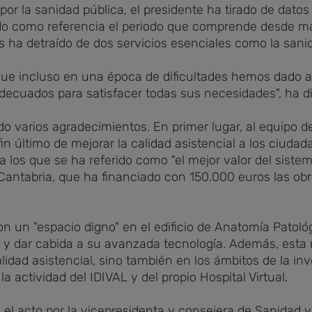
por la sanidad pública, el presidente ha tirado de dato
ndo como referencia el periodo que comprende desde m
 ha detraído de dos servicios esenciales como la sani
ue incluso en una época de dificultades hemos dado a 
decuados para satisfacer todas sus necesidades", ha d
o varios agradecimientos. En primer lugar, al equipo del
n último de mejorar la calidad asistencial a los ciudad
 a los que se ha referido como "el mejor valor del siste
a Cantabria, que ha financiado con 150.000 euros las ob
 un "espacio digno" en el edificio de Anatomía Patológi
y dar cabida a su avanzada tecnología. Además, esta n
alidad asistencial, sino también en los ámbitos de la i
la actividad del IDIVAL y del propio Hospital Virtual.
l acto por la vicepresidenta y consejera de Sanidad y