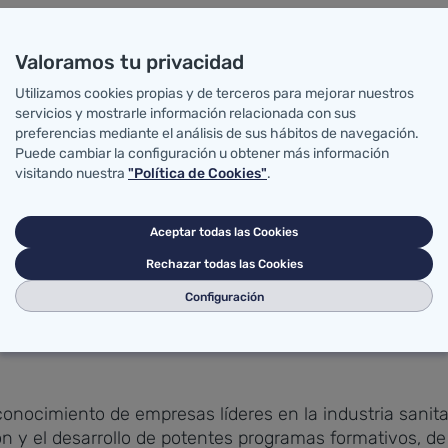
ego ha encabezado un recorrido por las nuevas instalaci
 Clínica y Entrenamiento de Medicina de Urgencias, y
Valoramos tu privacidad
ación tecnológica de vanguardia de que dispone el cen
Utilizamos cookies propias y de terceros para mejorar nuestros
servicios y mostrarle información relacionada con sus
preferencias mediante el análisis de sus hábitos de navegación.
Puede cambiar la configuración u obtener más información
visitando nuestra
"Política de Cookies"
.
tro de entrenamiento de alto rendimiento que emplea téc
ocedimientos de diagnóstico y tratamiento, en el trabajo
Aceptar todas las Cookies
Rechazar todas las Cookies
en el uso de la simulación clínica como metodología d
Configuración
es innovadoras en el ámbito tecnológico y de nuevas m
s y la seguridad en la atención de los pacientes, así c
econocimiento de empresas líderes en la industria sanit
ón y el desarrollo de potentes programas formativos, de