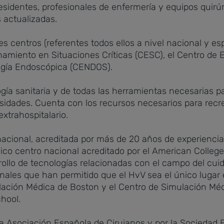
sidentes, profesionales de enfermería y equipos quirú
 actualizadas.
res centros (referentes todos ellos a nivel nacional y e
renamiento en Situaciones Críticas (CESC), el Centro de
ugía Endoscópica (CENDOS).
a sanitaria y de todas las herramientas necesarias par
sidades. Cuenta con los recursos necesarios para recr
extrahospitalario.
nacional, acreditada por más de 20 años de experienci
nico centro nacional acreditado por el American Colle
ollo de tecnologías relacionadas con el campo del cuid
ionales que han permitido que el HvV sea el único luga
ación Médica de Boston y el Centro de Simulación Médic
chool.
la Asociación Española de Cirujanos y por la Sociedad 