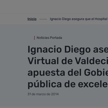
Detalle noticia
Saltar al contenido principal
Inicio
Ignacio Diego asegura que el Hospital 
ir-a inicio
ir-a Ignacio Diego asegura que el Hospit
Noticias Portada
Ignacio Diego ase
Virtual de Valdeci
apuesta del Gobi
pública de excele
31 de marzo de 2014