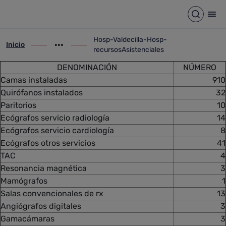
Detalle noticia
Saltar al contenido principal
Abrir b
Abr
Hosp-Valdecilla-Hosp-
Inicio
ir-a inicio
Mostrar opciones del camino de migas
ir-a Hosp-Valdecilla-Hosp-recursosAsist
recursosAsistenciales
DENOMINACIÓN
NÚMERO
Camas instaladas
910
Quirófanos instalados
32
Paritorios
10
Ecógrafos servicio radiología
14
Ecógrafos servicio cardiología
8
Ecógrafos otros servicios
41
TAC
4
Resonancia magnética
3
Mamógrafos
1
Salas convencionales de rx
13
Angiógrafos digitales
3
Gamacámaras
3