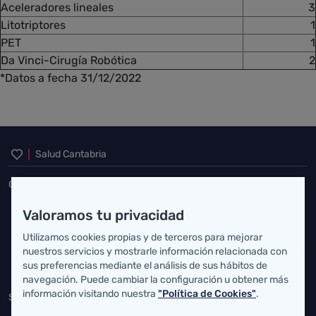
Aceleradores lineales
3
Litotriptores
1
PET
1
Da Vinci-Cirugía Robótica
2
*Datos a fecha 31/12/2022
Inicio del pie de página
Salud Cantabria
Consejería de Salud
Federico Vial 13, 39009 Santander, Cantabria
Valoramos tu privacidad
atencionusuario@cantabria.es
Utilizamos cookies propias y de terceros para mejorar
nuestros servicios y mostrarle información relacionada con
942208130
942395562
sus preferencias mediante el análisis de sus hábitos de
navegación. Puede cambiar la configuración u obtener más
información visitando nuestra
"Política de Cookies"
.
Servicio Cántabro de Salud