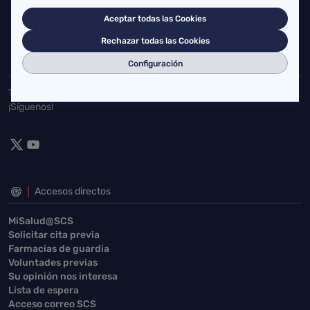
Cardenal Herrera Oria, S/N 39011 Santander, Cantabria
Aceptar todas las Cookies
buzgen.dg@scsalud.es
Rechazar todas las Cookies
942202770
942202772
Configuración
Toda la actualidad de Salud Cantabria en las redes sociales.
¡Síguenos!
Accesos directos
MiSalud@SCS
Solicitar cita previa
Farmacias de guardia
Voluntades previas
Su opinión nos interesa
Lista de espera
Acceso correo SCS