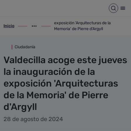
Detalle noticia
Saltar al contenido principal
Abrir b
Abr
exposición 'Arquitecturas de la
Inicio
ir-a inicio
Mostrar opciones del camino de migas
ir-a exposición 'Arquitecturas de la Memor
Memoria' de Pierre d'Argyll
Ciudadanía
Valdecilla acoge este jueves
la inauguración de la
exposición 'Arquitecturas
de la Memoria' de Pierre
d'Argyll
28 de agosto de 2024