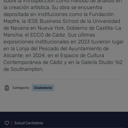
sobre la introspección como método de análisis en
la creación artística. Su obra se encuentra
depositada en instituciones como la Fundación
Mapfre, la IESE Business School de la Universidad
de Navarra en Nueva York, Gobierno de Castilla-La
Mancha, el ECCO de Cádiz. Sus últimas
exposiciones institucionales en 2023 tuvieron lugar
en la Lonja del Pescado del Ayuntamiento de
Alicante; en 2024, en el Espacio de Cultura
Contemporánea de Cádiz y en la Galería Studio 162
de Southampton.
Categoría:
Ciudadanía
Inicio del pie de página
Salud Cantabria