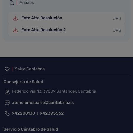
Anexos
Foto Alta Resolución
JPG
Foto Alta Resolución 2
JPG
Inicio del pie de página
Salud Cantabria
Consejería de Salud
Federico Vial 13, 39009 Santander, Cantabria
atencionusuario@cantabria.es
942208130
942395562
Servicio Cántabro de Salud