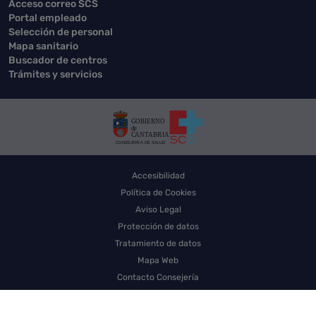
Acceso correo SCS
Portal empleado
Selección de personal
Mapa sanitario
Buscador de centros
Trámites y servicios
Accesibilidad
Política de Cookies
Aviso Legal
Protección de datos
Tratamiento de datos
Mapa Web
Contacto Consejería
Contacto SCS
Sello electrónico