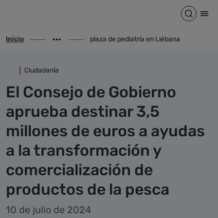
Detalle noticia
Saltar al contenido principal
Abrir b
Abr
Inicio
plaza de pediatría en Liébana
ir-a inicio
Mostrar opciones del camino de migas
ir-a plaza de pediatría en Liébana
Ciudadanía
El Consejo de Gobierno
aprueba destinar 3,5
millones de euros a ayudas
a la transformación y
comercialización de
productos de la pesca
10 de julio de 2024