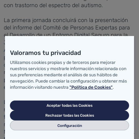
con trastorno del espectro del autismo.
La primera jornada concluirá con la presentación
del informe del Comité de Personas Expertas para
el Desarrollo de un Entorno Digital Seguro para la
Juventud y la Infancia, que expondrá la psiquiatra
Abigail Huertas, miembro de dicho comité y
Valoramos tu privacidad
psiquiatra en el Hospital Gregorio Marañón. El
Utilizamos cookies propias y de terceros para mejorar
debate final permitirá extraer conclusiones sobre la
nuestros servicios y mostrarle información relacionada con
necesidad de marcos regulatorios y estrategias
sus preferencias mediante el análisis de sus hábitos de
preventivas que protejan a la infancia en los
navegación. Puede cambiar la configuración u obtener más
entornos digitales.
información visitando nuestra
"Política de Cookies"
.
La jornada del sábado 21 comenzará con una mesa
Aceptar todas las Cookies
redonda dedicada a las nuevas tecnologías como
Rechazar todas las Cookies
factor de riesgo en el desarrollo de trastornos
mentales. Moderada por la enfermera de Salud
Configuración
Mental del Hospital de Día Infanto
‑
juvenil del HUMV,