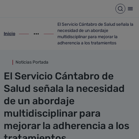
Detalle noticia
Saltar al contenido principal
Abrir b
Abr
El Servicio Cántabro de Salud señala la
necesidad de un abordaje
Inicio
ir-a inicio
Mostrar opciones del camino de migas
ir-a El Servicio Cántabro de Salud señala
multidisciplinar para mejorar la
adherencia a los tratamientos
Noticias Portada
El Servicio Cántabro de
Salud señala la necesidad
de un abordaje
multidisciplinar para
mejorar la adherencia a los
tratamientos