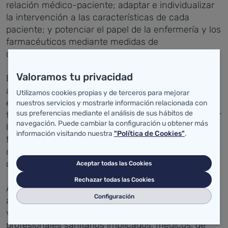
relación médico-paciente; adaptar e individualizar
la intervención a las características de cada
paciente; y potenciar el papel de la enfermería y los
farmacéuticos mediante medidas de
concienciación y promoción de la salud.
Valoramos tu privacidad
En la jornada se ha analizado el impacto de la
adherencia a nivel de salud, en el ámbito
Utilizamos cookies propias y de terceros para mejorar
económico y en materia de los tratamientos
nuestros servicios y mostrarle información relacionada con
sus preferencias mediante el análisis de sus hábitos de
farmacológicos. También la necesidad de simplificar
navegación. Puede cambiar la configuración u obtener más
los tratamientos, la aplicabilidad de los estudios
información visitando nuestra
"Política de Cookies"
.
farmacoeconómicos de la falta de adherencia y el
desarrollo de dispositivos para monitorizar el
cumplimiento.
Aceptar todas las Cookies
Rechazar todas las Cookies
Además, se ha debatido sobre las medidas a
Configuración
adoptar para aumentar la adherencia aportando la
visión de los pacientes y de los distintos
profesionales sanitarios implicados, médicos, de