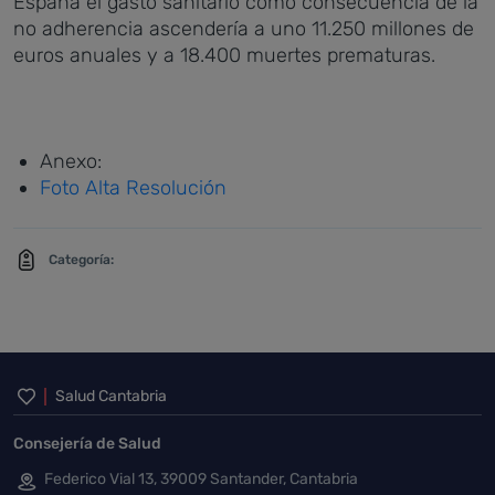
España el gasto sanitario como consecuencia de la
no adherencia ascendería a uno 11.250 millones de
euros anuales y a 18.400 muertes prematuras.
Anexo:
Foto Alta Resolución
Categoría:
Inicio del pie de página
Salud Cantabria
Consejería de Salud
Federico Vial 13, 39009 Santander, Cantabria