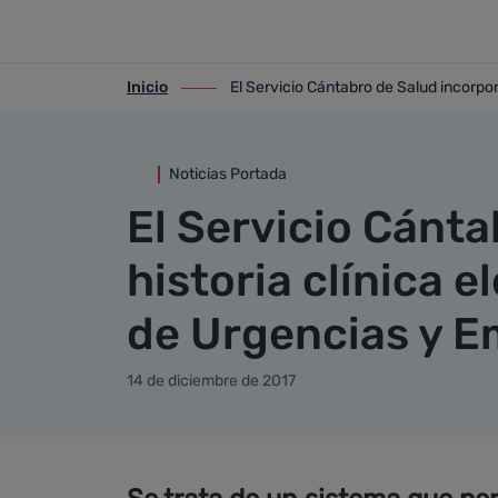
Detalle noticia
Saltar al contenido principal
Inicio
El Servicio Cántabro de Salud incorpor
ir-a inicio
ir-a El Servicio Cántabro de Salud incor
Noticias Portada
El Servicio Cánta
historia clínica e
de Urgencias y E
14 de diciembre de 2017