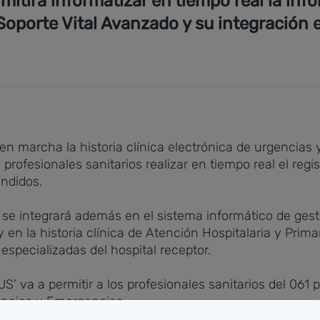
mitirá informatizar en tiempo real la inf
Soporte Vital Avanzado y su integración 
en marcha la historia clínica electrónica de urgencias 
profesionales sanitarios realizar en tiempo real el regist
endidos.
S' se integrará además en el sistema informático de ge
n la historia clínica de Atención Hospitalaria y Primari
especializadas del hospital receptor.
S' va a permitir a los profesionales sanitarios del 061 
gencias y Emergencias.