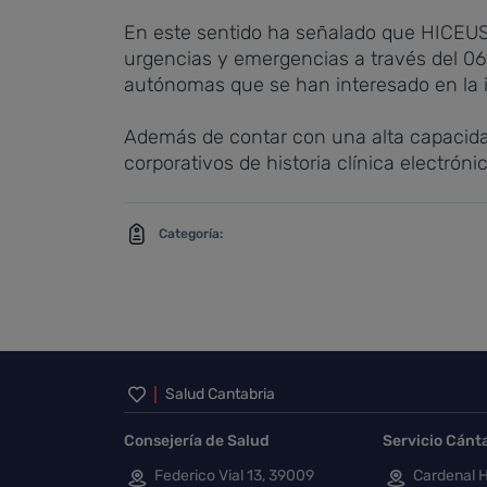
En este sentido ha señalado que HICEUS 
urgencias y emergencias a través del 06
autónomas que se han interesado en la 
Además de contar con una alta capacidad
corporativos de historia clínica electrón
Categoría:
Inicio del pie de página
Salud Cantabria
Consejería de Salud
Servicio Cánt
Federico Vial 13, 39009
Cardenal H