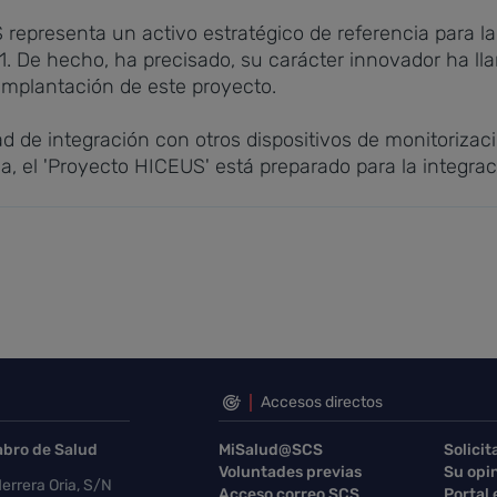
representa un activo estratégico de referencia para la
1. De hecho, ha precisado, su carácter innovador ha l
implantación de este proyecto.
 de integración con otros dispositivos de monitoriza
ica, el 'Proyecto HICEUS' está preparado para la integra
Accesos directos
abro de Salud
MiSalud@SCS
Solicit
Voluntades previas
Su opi
errera Oria, S/N
Acceso correo SCS
Portal