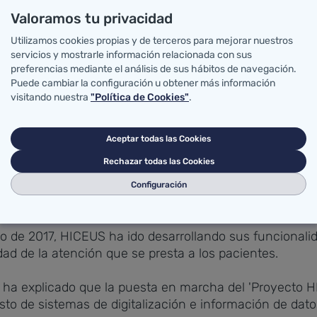
EUS' con los sistemas de telemedicina instalados a bo
Valoramos tu privacidad
Utilizamos cookies propias y de terceros para mejorar nuestros
ca electrónica en el 061 ha hecho necesario dotar a la
servicios y mostrarle información relacionada con sus
(tablets), que permite el registro informático de la ac
preferencias mediante el análisis de sus hábitos de navegación.
 un centro hospitalario.
Puede cambiar la configuración u obtener más información
visitando nuestra
"Política de Cookies"
.
Urgencias del 061, ubicado en el Centro de Salud de N
atos.
Aceptar todas las Cookies
Rechazar todas las Cookies
stencial que se genera desde la SVA se incorpora a la his
Atención Primaria y Hospitalaria. Asimismo, el análisis 
Configuración
tividades de mejora asistencial del Servicio 061 Cantabr
 de 2017, HICEUS ha ido desarrollando sus funcionalid
ad de la atención que se presta a los pacientes.
z, ha explicado que la puesta en marcha del 'Proyecto 
esto de sistemas de digitalización e información de dat