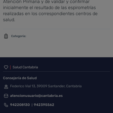
Atención Primaria y de validar y confirmar
inicialmente el resultado de las espirometrías
realizadas en los correspondientes centros de
salud.
Categoría:
Inicio del pie de página
Salud Cantabria
Consejería de Salud
Federico Vial 13, 39009 Santander, Cantabria
atencionusuario@cantabria.es
942208130
942395562