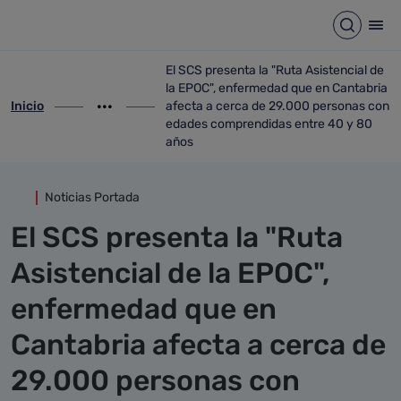
Detalle noticia
Saltar al contenido principal
Abrir b
Abr
El SCS presenta la "Ruta Asistencial de
la EPOC", enfermedad que en Cantabria
Inicio
afecta a cerca de 29.000 personas con
ir-a inicio
Mostrar opciones del camino de migas
ir-a El SCS presenta la "Ruta Asistenci
edades comprendidas entre 40 y 80
años
Noticias Portada
El SCS presenta la "Ruta
Asistencial de la EPOC",
enfermedad que en
Cantabria afecta a cerca de
29.000 personas con