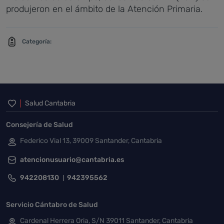
produjeron en el ámbito de la Atención Primaria.
Categoría:
Inicio del pie de página
Salud Cantabria
Consejería de Salud
Federico Vial 13, 39009 Santander, Cantabria
atencionusuario@cantabria.es
942208130
942395562
Servicio Cántabro de Salud
Cardenal Herrera Oria, S/N 39011 Santander, Cantabria