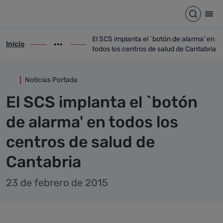
Detalle noticia
Saltar al contenido principal
Abrir b
Abr
El SCS implanta el `botón de alarma' en
Inicio
ir-a inicio
Mostrar opciones del camino de migas
ir-a El SCS implanta el `botón de alarma'
todos los centros de salud de Cantabria
Noticias Portada
El SCS implanta el `botón
de alarma' en todos los
centros de salud de
Cantabria
23 de febrero de 2015