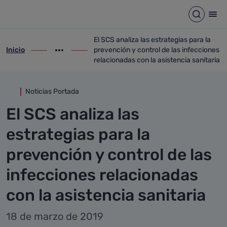
Detalle noticia
Saltar al contenido principal
Abrir b
Abr
El SCS analiza las estrategias para la
Inicio
prevención y control de las infecciones
ir-a inicio
Mostrar opciones del camino de migas
ir-a El SCS analiza las estrategias para l
relacionadas con la asistencia sanitaria
Noticias Portada
El SCS analiza las
estrategias para la
prevención y control de las
infecciones relacionadas
con la asistencia sanitaria
18 de marzo de 2019