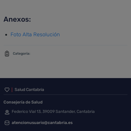
Anexos:
Foto Alta Resolución
Categoría:
Inicio del pie de página
Salud Cantabria
Consejería de Salud
Federico Vial 13, 39009 Santander, Cantabria
atencionusuario@cantabria.es