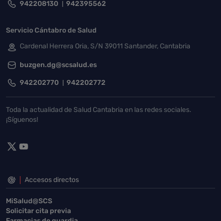
942208130
942395562
Servicio Cántabro de Salud
Cardenal Herrera Oria, S/N 39011 Santander, Cantabria
buzgen.dg@scsalud.es
942202770
942202772
Toda la actualidad de Salud Cantabria en las redes sociales.
¡Síguenos!
Accesos directos
MiSalud@SCS
Solicitar cita previa
Farmacias de guardia