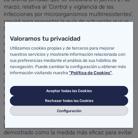
marzo, relativa al 'Control y vigilancia de las
infecciones por microorganismos multirresistentes',
servirá para presentar la guía de actuación que el
SCS está elaborando para controlar la transmisión
de estos microorganismos multirresistentes en
Valoramos tu privacidad
diferentes ámbitos sanitarios como urgencias,
Utilizamos cookies propias y de terceros para mejorar
consultas, centros de salud o ambulancias.
nuestros servicios y mostrarle información relacionada con
sus preferencias mediante el análisis de sus hábitos de
Para la Subdirección de Desarrollo y Calidad
navegación. Puede cambiar la configuración u obtener más
Asistencial del SCS la prevención y control de las
información visitando nuestra
"Política de Cookies"
.
infecciones relacionadas con la asistencia sanitaria
constituye una línea de actuación prioritaria que se
Aceptar todas las Cookies
ha venido reforzando en los últimos años a través
Rechazar todas las Cookies
de diversos proyectos e iniciativas.
Configuración
Entre ellos se han incluido las campañas de
promoción de la higiene de manos, que se ha
demostrado como la medida más eficaz para evitar