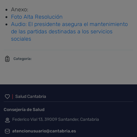
Anexo:
Foto Alta Resolución
Audio: El presidente asegura el mantenimiento
de las partidas destinadas a los servicios
sociales
Categoría:
Inicio del pie de página
Salud Cantabria
Consejería de Salud
Federico Vial 13, 39009 Santander, Cantabria
atencionusuario@cantabria.es