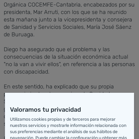
Orgánica COCEMFE-Cantabria, encabezados por su
presidenta, Mar Arruti, con los que se ha reunido
esta mañana junto a la vicepresidenta y consejera
de Sanidad y Servicios Sociales, María José Sáenz
de Buruaga.
Diego ha asegurado que el problema y las
consecuencias de la situación económica actual
"no la van a vivir ellos", en referencia a las personas
con discapacidad.
En este sentido, ha explicado que su propia
presencia junto a la consejera de Sanidad y
Servicios Sociales en este encuentro ha sido un
gesto de "cercanía, voluntad de diálogo y
Valoramos tu privacidad
coordinación" con COCEMFE, cuyos objetivos, ha
Utilizamos cookies propias y de terceros para mejorar
subrayado, "son los nuestros".
nuestros servicios y mostrarle información relacionada con
sus preferencias mediante el análisis de sus hábitos de
Por su parte, la presidenta de COCEMFE-Cantabria,
navegación. Puede cambiar la configuración u obtener más