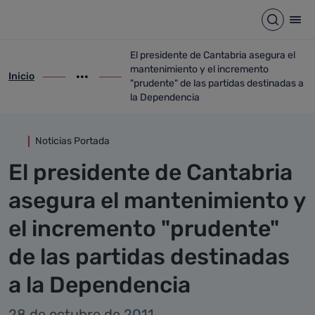
Detalle noticia
Saltar al contenido principal
Abrir b
Abr
El presidente de Cantabria asegura el
mantenimiento y el incremento
Inicio
ir-a inicio
Mostrar opciones del camino de migas
ir-a El presidente de Cantabria asegura 
"prudente" de las partidas destinadas a
la Dependencia
Noticias Portada
El presidente de Cantabria
asegura el mantenimiento y
el incremento "prudente"
de las partidas destinadas
a la Dependencia
28 de octubre de 2011