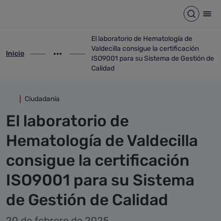
Detalle noticia
Saltar al contenido principal
Abrir b
Abr
El laboratorio de Hematología de
Valdecilla consigue la certificación
Inicio
ir-a inicio
Mostrar opciones del camino de migas
ir-a El laboratorio de Hematología de Val
ISO9001 para su Sistema de Gestión de
Calidad
Ciudadanía
El laboratorio de
Hematología de Valdecilla
consigue la certificación
ISO9001 para su Sistema
de Gestión de Calidad
20 de febrero de 2025