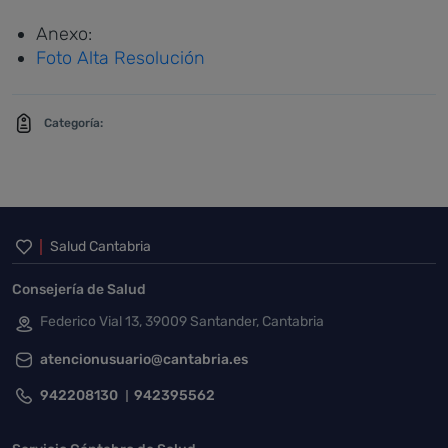
Anexo:
Foto Alta Resolución
Categoría:
Inicio del pie de página
Salud Cantabria
Consejería de Salud
Federico Vial 13, 39009 Santander, Cantabria
atencionusuario@cantabria.es
942208130
942395562