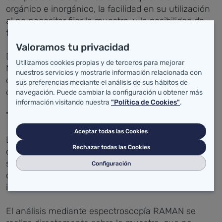
orgánico e inorgánico, la facilidad en su utilización
al no necesitar fijar la muestra, y la posibilidad de
trabajar con volúmenes muy pequeños.
Valoramos tu privacidad
Durante la visita a las instalaciones del IDIVAL
Utilizamos cookies propias y de terceros para mejorar
María Luisa Real ha estado acompañada por el
nuestros servicios y mostrarle información relacionada con
director científico, el doctor Benedicto Crespo; y el
sus preferencias mediante el análisis de sus hábitos de
director de gestión, Galo Peralta.
navegación. Puede cambiar la configuración u obtener más
información visitando nuestra
"Política de Cookies"
.
Técnica RAMAN
Aceptar todas las Cookies
La espectroscopía RAMAN es una técnica fotónica
Rechazar todas las Cookies
de alta resolución que proporciona en pocos
segundos información química y estructural de
Configuración
casi cualquier material, permitiendo así su
identificación.
El análisis mediante espectroscopía RAMAN se