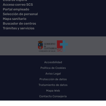
Acceso correo SCS
Portal empleado
Selección de personal
Mapa sanitario
Buscador de centros
Trámites y servicios
Accesibilidad
Política de Cookies
Aviso Legal
Protección de datos
Tratamiento de datos
Mapa Web
Contacto Consejería
Contacto SCS