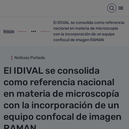
Detalle noticia
Saltar al contenido principal
Abrir b
Abr
El IDIVAL se consolida como referencia
nacional en materia de microscopía
Inicio
ir-a inicio
Mostrar opciones del camino de migas
ir-a El IDIVAL se consolida como refere
con la incorporación de un equipo
confocal de imagen RAMAN
Noticias Portada
El IDIVAL se consolida
como referencia nacional
en materia de microscopía
con la incorporación de un
equipo confocal de imagen
RAMAN