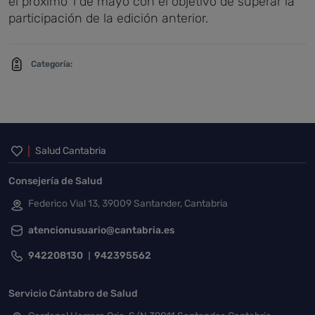
el próximo 1 de mayo con el objetivo de superar la
participación de la edición anterior.
Categoría:
Inicio del pie de página
Salud Cantabria
Consejería de Salud
Federico Vial 13, 39009 Santander, Cantabria
atencionusuario@cantabria.es
942208130
942395562
Servicio Cántabro de Salud