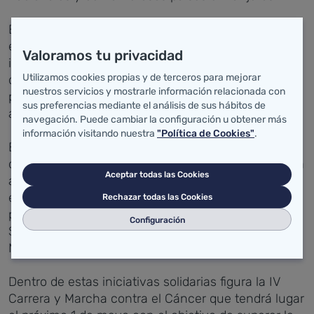
El IDIVAL ha asignado cerca de 1,4 millones de
euros en 2017 para el desarrollo de proyectos de
Valoramos tu privacidad
investigación centrados en pacientes, fondos a los
Utilizamos cookies propias y de terceros para mejorar
que han contribuido diversas aportaciones
nuestros servicios y mostrarle información relacionada con
provenientes del mecenazgo de particulares y
sus preferencias mediante el análisis de sus hábitos de
asociaciones como el Club Deportivo Ozono.
navegación. Puede cambiar la configuración u obtener más
información visitando nuestra
"Política de Cookies"
.
Este Club, nacido en 2010 con el fin de potenciar el
deporte en el municipio de Solares, cuenta con una
Aceptar todas las Cookies
amplia trayectoria en la organización de carreras y
eventos solidarios para la recaudación de fondos
Rechazar todas las Cookies
para entidades benéficas como Cáritas, Dosis de
Configuración
Sonrisas o AMUCCAN (Asociación para la Ayuda de
Mujeres con Cáncer de Mama).
Dentro de estas iniciativas solidarias figura la IV
Carrera y Marcha contra el Cáncer que tendrá lugar