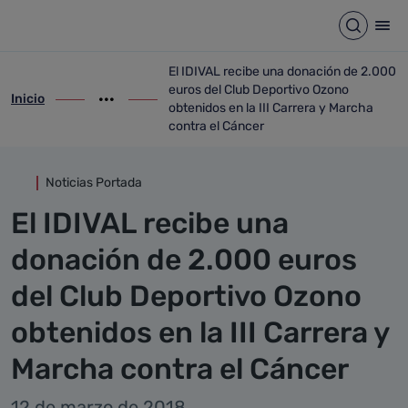
Detalle noticia
Saltar al contenido principal
Abrir b
Abr
El IDIVAL recibe una donación de 2.000
euros del Club Deportivo Ozono
Inicio
ir-a inicio
Mostrar opciones del camino de migas
ir-a El IDIVAL recibe una donación de 2.0
obtenidos en la III Carrera y Marcha
contra el Cáncer
Noticias Portada
El IDIVAL recibe una
donación de 2.000 euros
del Club Deportivo Ozono
obtenidos en la III Carrera y
Marcha contra el Cáncer
12 de marzo de 2018