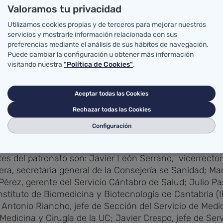
Valoramos tu privacidad
Utilizamos cookies propias y de terceros para mejorar nuestros
ustituye en el cargo al doctor Miguel Ángel Piris, es a
servicios y mostrarle información relacionada con sus
 ha dirigido ocho tesis doctorales. Su mayor interés se
preferencias mediante el análisis de sus hábitos de navegación.
cionados con la neuroimagen, la genética y la biología 
Puede cambiar la configuración u obtener más información
visitando nuestra
"Política de Cookies"
.
IVAL también se han aprobado las cuentas anuales corr
Aceptar todas las Cookies
cuerdos adoptados y la realización de actuaciones ante
Rechazar todas las Cookies
stenta la presidencia, forman parte del patronato el re
Configuración
presidente.
s del patronato son: Javier León Serrano, vicerrector 
a, secretaria general de la Consejería se Sanidad; Mar
Pérez, gerente del Servicio Cántabro de Salud; Julio Pa
Instituto de Biomedicina y Biotecnología de Cantabria (
 Antonio Riancho, jefe de Sección del Servicio de Med
Medicina y Cirugía de la UC; Javier Crespo, jefe de Ser