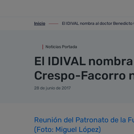
Detalle noticia
Saltar al contenido principal
Inicio
El IDIVAL nombra al doctor Benedicto 
ir-a inicio
ir-a El IDIVAL nombra al doctor Benedic
Noticias Portada
El IDIVAL nombra
Crespo-Facorro n
28 de junio de 2017
Reunión del Patronato de la Fu
(Foto: Miguel López)