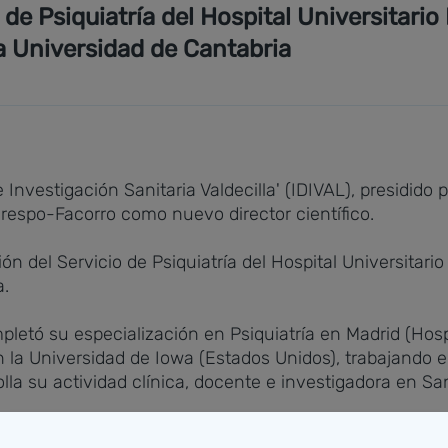
 de Psiquiatría del Hospital Universitario
la Universidad de Cantabria
 Investigación Sanitaria Valdecilla' (IDIVAL), presidido
respo-Facorro como nuevo director científico.
ón del Servicio de Psiquiatría del Hospital Universitari
a.
letó su especialización en Psiquiatría en Madrid (Hosp
 la Universidad de Iowa (Estados Unidos), trabajando en
lla su actividad clínica, docente e investigadora en Sa
ara las Fases Iniciales de Psicosis (PAFIP) de Valdecill