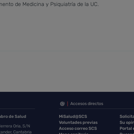
ento de Medicina y Psiquiatría de la UC.
Accesos directos
abro de Salud
MiSalud@SCS
Solicit
Voluntades previas
Su opi
errera Oria, S/N
Acceso correo SCS
Portal
ander, Cantabria