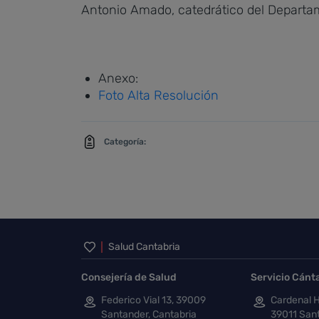
Antonio Amado, catedrático del Departam
Anexo:
Foto Alta Resolución
Categoría:
Inicio del pie de página
Salud Cantabria
Consejería de Salud
Servicio Cánt
Federico Vial 13, 39009
Cardenal H
Santander, Cantabria
39011 Sant